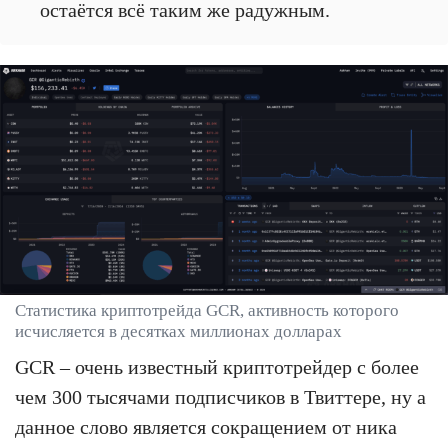
остаётся всё таким же радужным.
Статистика криптотрейда GCR, активность которого
исчисляется в десятках миллионах долларах
GCR – очень известный криптотрейдер с более
чем 300 тысячами подписчиков в Твиттере, ну а
данное слово является сокращением от ника