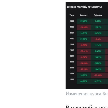
Изменения курса Би
В масштабах цел