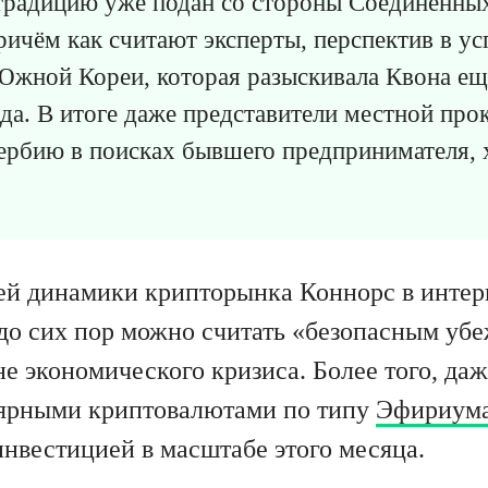
страдицию уже подан со стороны Соединённы
чём как считают эксперты, перспектив в усп
Южной Кореи, которая разыскивала Квона ещ
да. В итоге даже представители местной про
ербию в поисках бывшего предпринимателя, х
ей динамики крипторынка Коннорс в инте
 до сих пор можно считать «безопасным уб
не экономического кризиса. Более того, да
лярными криптовалютами по типу
Эфириум
инвестицией в масштабе этого месяца.