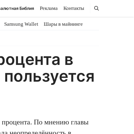
Поиск
Поиск
Реклама
Контакты
алютная Библия
Samsung Wallet
Шары в майнинге
роцента в
 пользуется
 процента. По мнению главы
ала неопределённость в