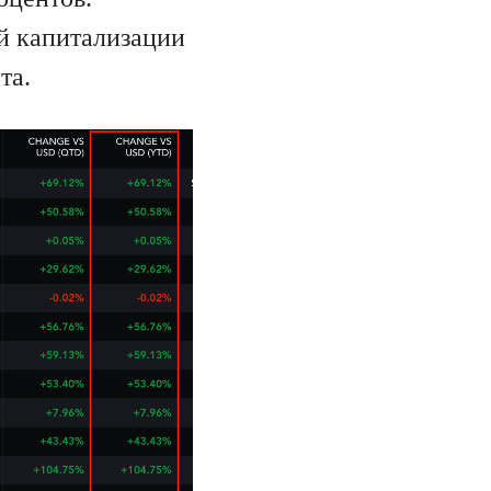
й капитализации
та.