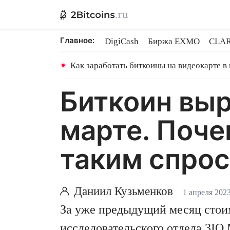
Главное:
DigiCash
Биржа EXMO
CLAR
Ethereum на PoS
Кредит на Bit
Как заработать биткоины на видеокарте в
Биткоин выр
марте. Поче
таким спро
Даниил Кузьменков
1 апреля 202
За уже предыдущий месяц сто
исследовательского отдела 3IQ