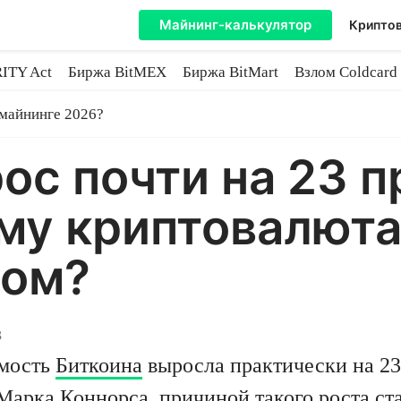
Майнинг-калькулятор
Криптов
ITY Act
Биржа BitMEX
Биржа BitMart
Взлом Coldcard
coin
 майнинге 2026?
ос почти на 23 п
му криптовалюта
сом?
3
имость
Биткоина
выросла практически на 23
 Марка Коннорса, причиной такого роста ст