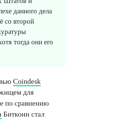
х Штатов и
ехе данного дела
ё со второй
куратуры
отя тогда они его
рвью
Coindesk
ежищем для
же по сравнению
а
Биткоин стал