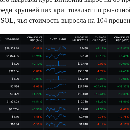
реди крупнейших криптовалют по рыночно
 SOL, чья стоимость выросла на 104 процен