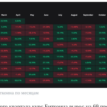
ткоина по месяцам
ого квартала курс Биткоина вырос на 69 пр