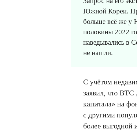
Запрос на его эк
Южной Кореи. При
больше всё же у 
половины 2022 го
наведывались в С
не нашли.
С учётом недавн
заявил, что BTC
капитала» на фо
с другими попу
более выгодной 