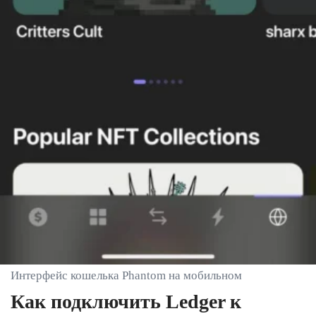
Интерфейс кошелька Phantom на мобильном
Как подключить Ledger к