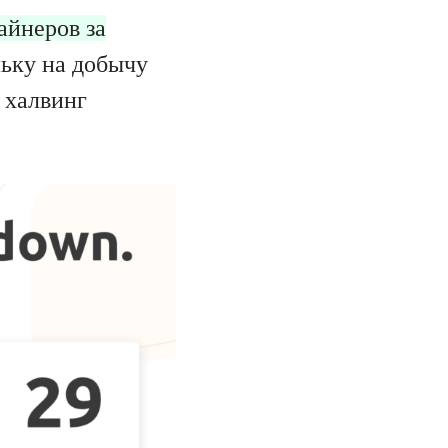
айнеров за
льку на добычу
 халвинг