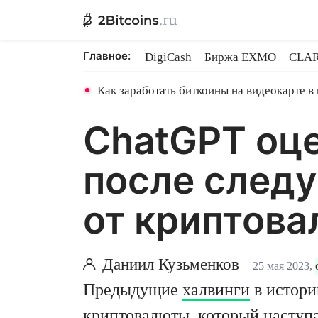
Главное:
DigiCash
Биржа EXMO
CLAR
Ethereum на PoS
Кредит на Bit
Как заработать биткоины на видеокарте в
ChatGPT оце
после следу
от криптов
Даниил Кузьменков
25 мая 2023,
Предыдущие
халвинги
в истори
криптовалюты, который наступа