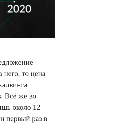
редложение
 него, то цена
халвинга
. Всё же во
ишь около 12
 и первый раз в