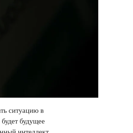
ть ситуацию в
м будет будущее
енный интеллект