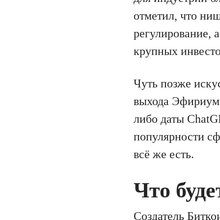
отметил, что ни
регулирование, 
крупных инвесто
Чуть позже иску
выхода Эфириума
либо даты ChatGP
популярности сф
всё же есть.
Что буде
Создатель
Битко