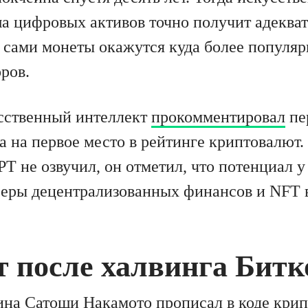
ша цифровых активов точно получит адеква
а сами монеты окажутся куда более популя
ров.
сственный интеллект
прокомментировал
пе
 на первое место в рейтинге криптовалют. 
T не озвучил, он отметил, что потенциал у
еры децентрализованных финансов и NFT 
т после халвинга Бит
ина
Сатоши Накамото прописал в коде кри