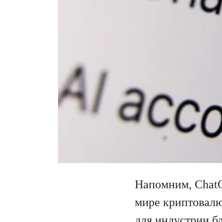
Напомним, ChatG
мире криптовалю
для индустрии бл