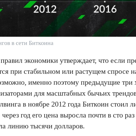
гов в сети Биткоина
 правил экономики утверждает, что если п
ся при стабильном или растущем спросе на
озможно, именно поэтому предыдущие три 
изаторами для масштабных бычьих трендов
лвинга в ноябре 2012 года Биткоин стоил л
 через год его цена выросла почти в сто раз
ла линию тысячи долларов.