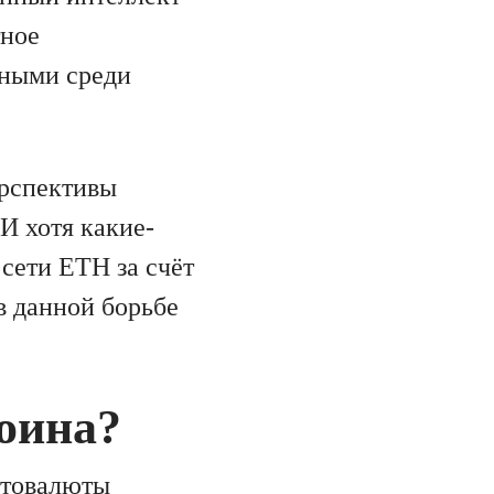
тное
рными среди
рспективы
И хотя какие-
 сети ETH за счёт
в данной борьбе
коина?
птовалюты