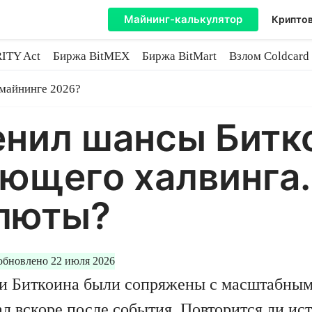
Майнинг-калькулятор
Криптов
ITY Act
Биржа BitMEX
Биржа BitMart
Взлом Coldcard
coin
 майнинге 2026?
нил шансы Битко
ющего халвинга.
алюты?
обновлено 22 июля 2026
и Биткоина были сопряжены с масштабным
л вскоре после события. Повторится ли ис