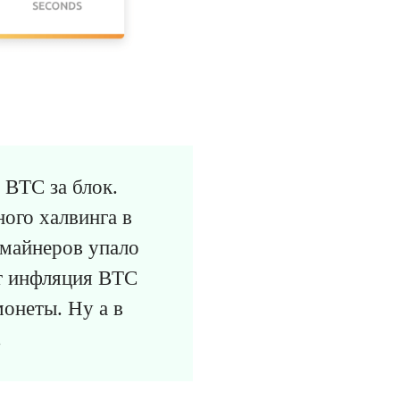
 BTC за блок.
ного халвинга в
 майнеров упало
нт инфляция BTC
онеты. Ну а в
.