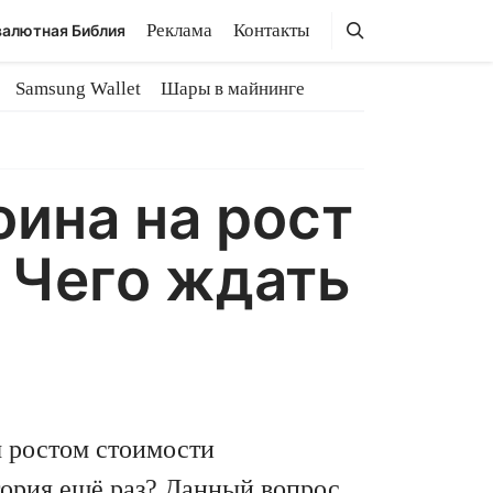
Поиск
Поиск
Реклама
Контакты
алютная Библия
Samsung Wallet
Шары в майнинге
ина на рост
 Чего ждать
 ростом стоимости
тория ещё раз? Данный вопрос