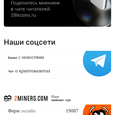
Наши соцсети
с новостями
Канал
о криптовалютах
Чат
Наш
майнинг-пул
Ферм
онлайн
19087