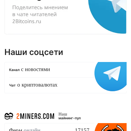
Наши соцсети
с новостями
Канал
о криптовалютах
Чат
Наш
майнинг-пул
Ферм
онлайн
17157