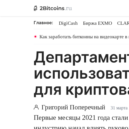
Главное:
DigiCash
Биржа EXMO
CLAR
Ethereum на PoS
Кредит на Bit
Как заработать биткоины на видеокарте в
Департамент
использоват
для крипто
Григорий Поперечный
31 марта 
Первые месяцы 2021 года стали 
индустрию начал влиять руково