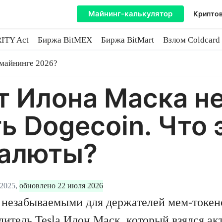
Майнинг-калькулятор
Криптов
ITY Act
Биржа BitMEX
Биржа BitMart
Взлом Coldcard
coin
 майнинге 2026?
 Илона Маска не
ь Dogecoin. Что 
валюты?
2025,
обновлено 22 июля 2026
незабываемыми для держателей мем-токенов
дитель Tesla Илон Маск, который взялся а