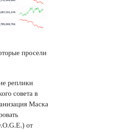
оторые просели
ие реплики
ого совета в
ганизация Маска
ровать
O.G.E.) от