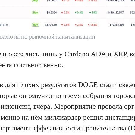
валюты по рыночной капитализации
ли оказались лишь у Cardano ADA и XRP, к
цента соответственно.
в для плохих результатов DOGE стали свеж
орые он озвучил во время собрания городск
Висконсин, вчера. Мероприятие провела ор
именно на нём миллиардер решил дистанци
артамент эффективности правительства (D.