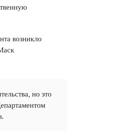
ственную
нта возникло
 Маск
тельства, но это
 Департаментом
в.