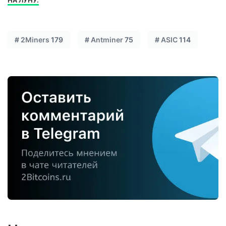
#
2Miners
179
#
Antminer
75
#
ASIC
114