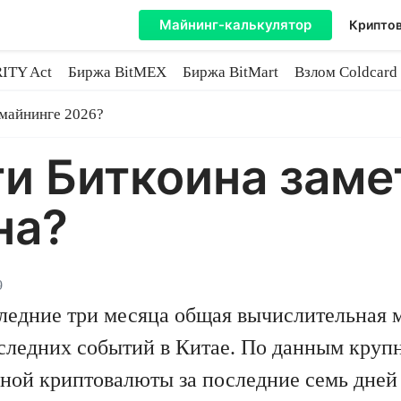
Майнинг-калькулятор
Криптов
ITY Act
Биржа BitMEX
Биржа BitMart
Взлом Coldcard
coin
 майнинге 2026?
и Биткоина заме
на?
9
следние три месяца общая вычислительная м
следних событий в Китае. По данным крупн
вной криптовалюты за последние семь дней