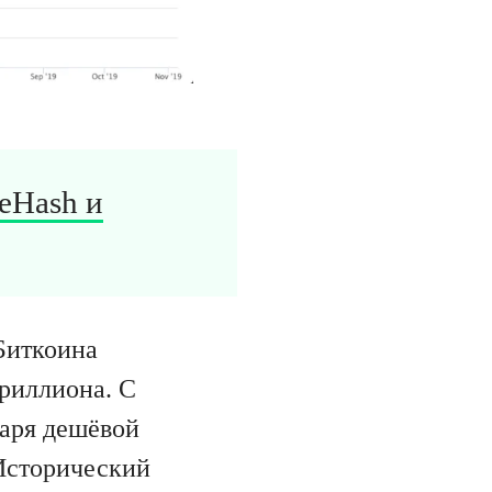
eHash и
Биткоина
триллиона. С
даря дешёвой
 Исторический