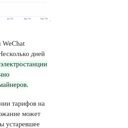
и WeChat
Несколько дней
оэлектростанции
чно
майнеров.
нии тарифов на
орожание может
бы устаревшее