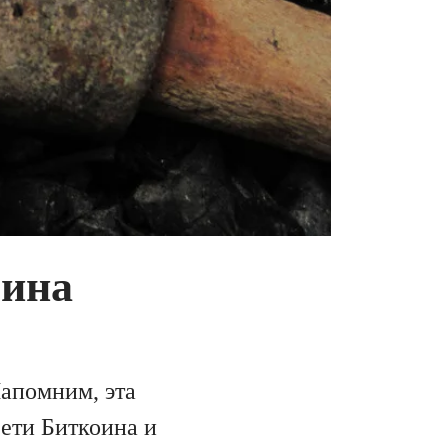
оина
Напомним, эта
сети Биткоина и