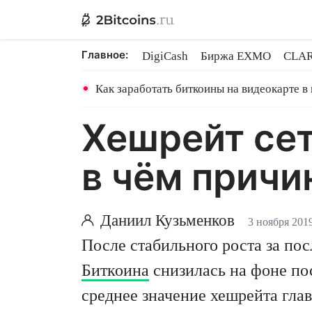
Главное:
DigiCash
Биржа EXMO
CLAR
Ethereum на PoS
Кредит на Bit
Как заработать биткоины на видеокарте в
Хешрейт сет
в чём причи
Даниил Кузьменков
3 ноября 201
После стабильного роста за по
Биткоина
снизилась на фоне по
среднее значение хешрейта гла