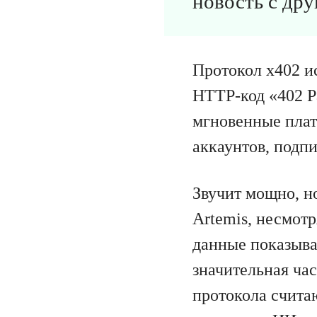
новость с дру
Протокол x402 и
HTTP-код «402 P
мгновенные плат
аккаунтов, подп
Звучит мощно, н
Artemis, несмотр
данные показыва
значительная ча
протокола считаю