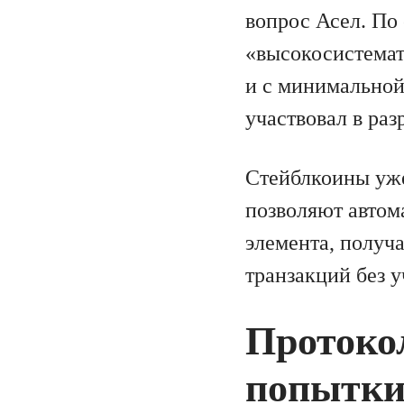
вопрос Асел. По
«высокосистема
и с минимальной 
участвовал в раз
Стейблкоины уже
позволяют автом
элемента, получ
транзакций без у
Протокол
попытки