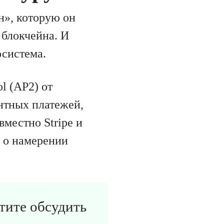
н», которую он
 блокчейна. И
осистема.
l (AP2) от
ентных платежей,
вместно Stripe и
и о намерении
отите обсудить