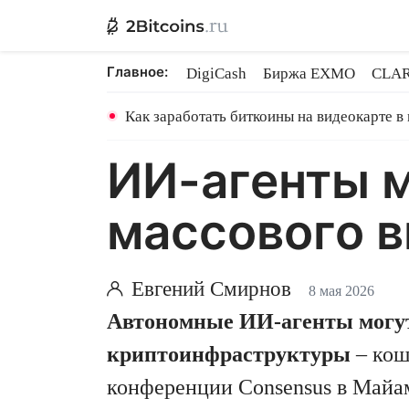
Главное:
DigiCash
Биржа EXMO
CLAR
Ethereum на PoS
Кредит на Bit
Как заработать биткоины на видеокарте в
ИИ-агенты 
массового 
Евгений Смирнов
8 мая 2026
Автономные ИИ-агенты могут
криптоинфраструктуры
– кош
конференции Consensus в Майа