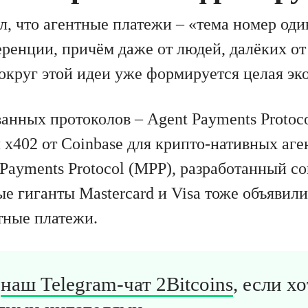
л, что агентные платежи – «тема номер оди
ренции, причём даже от людей, далёких от
вокруг этой идеи уже формируется целая эк
анных протоколов – Agent Payments Protoco
 x402 от Coinbase для крипто-нативных аг
Payments Protocol (MPP), разработанный со
е гиганты Mastercard и Visa тоже объявил
тные платежи.
в
наш Telegram-чат 2Bitcoins
, если х