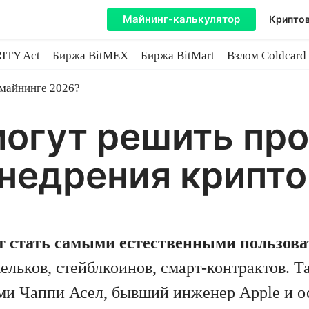
Майнинг-калькулятор
Криптов
ITY Act
Биржа BitMEX
Биржа BitMart
Взлом Coldcard
coin
 майнинге 2026?
могут решить пр
внедрения крипт
 стать самыми естественными пользов
ельков, стейблкоинов, смарт-контрактов. Т
ми Чаппи Асел, бывший инженер Apple и о