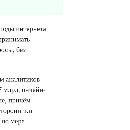
 годы интернета
 принимать
осы, без
ым аналитиков
7 млрд, ончейн-
ме, причём
Сторонники
 по мере