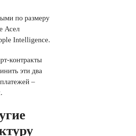
ыми по размеру
e Асел
le Intelligence.
арт-контракты
инить эти два
 платежей –
.
ругие
ктуру