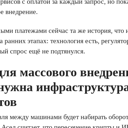
рвисов с оплатой за каждый запрос, но пок
е внедрение.
ными платежами сейчас та же история, что 
 ранних этапах: технология есть, регулято
ный спрос ещё не подтянулся.
для массового внедрен
нужна инфраструктура
тов
вля между машинами будет набирать оборо
, Асел считает, что пересечение крипты и 