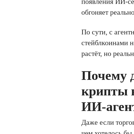
появления ИИ-се
обгоняет реально
По сути, с агент
стейблкоинами на
растёт, но реаль
Почему 
крипты 
ИИ-аген
Даже если торго
чем хотелось бы