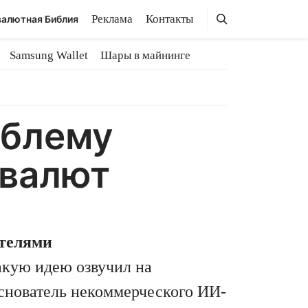
Поиск
Поиск
Реклама
Контакты
алютная Библия
Samsung Wallet
Шары в майнинге
облему
овалют
ателями
акую идею озвучил на
снователь некоммерческого ИИ-