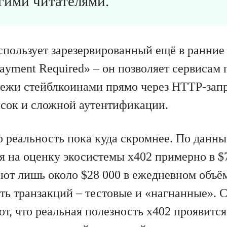
гими читателями.
спользует зарезервированный ещё в ранние
ayment Required» – он позволяет сервисам
ежи стейблкоинами прямо через HTTP-запр
исок и сложной аутентификации.
о реальность пока куда скромнее. По данн
я на оценку экосистемы x402 примерно в $
ют лишь около $28 000 в ежедневном объё
сть транзакций – тестовые и «нагнанные». 
т, что реальная полезность x402 проявится