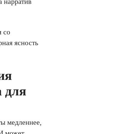
а нарратив
и со
рная ясность
ия
 для
ты медленнее,
ИИ может