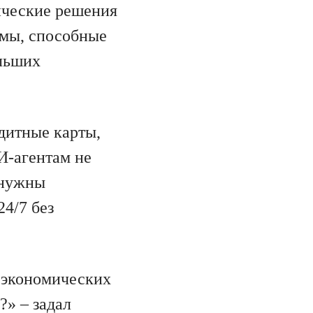
ические решения
емы, способные
ольших
дитные карты,
И-агентам не
 нужны
4/7 без
 экономических
?» – задал