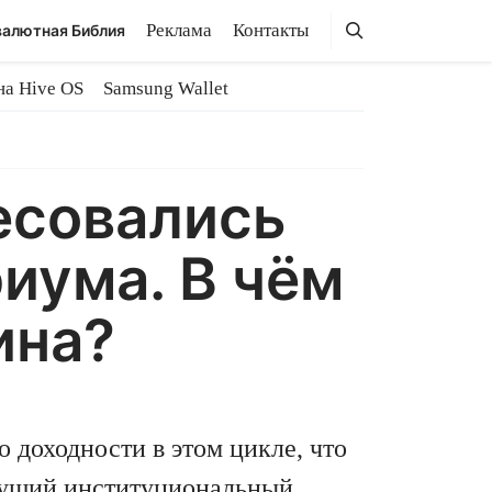
Поиск
Поиск
Реклама
Контакты
алютная Библия
на Hive OS
Samsung Wallet
есовались
иума. В чём
ина?
 доходности в этом цикле, что
стущий институциональный