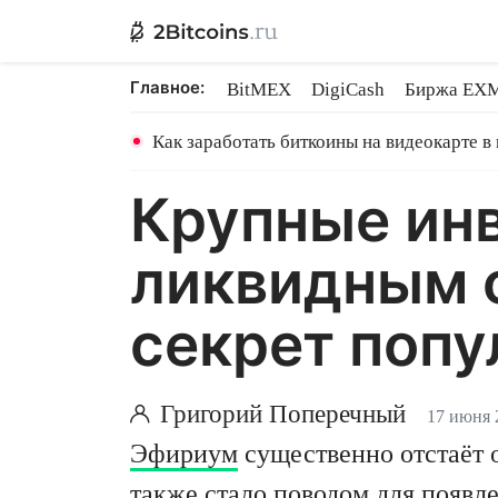
Главное:
BitMEX
DigiCash
Биржа EX
Ethereum на PoS
Shares в майн
Как заработать биткоины на видеокарте в
Крупные ин
ликвидным 
секрет попу
Григорий Поперечный
17 июня 
Эфириум
существенно отстаёт 
также стало поводом для появл