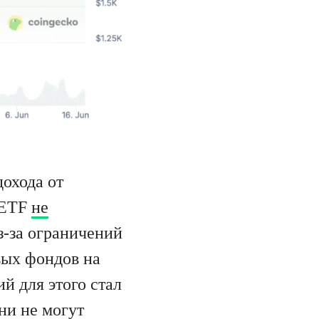
охода от
-ETF
не
з-за ограничений
вых фондов на
й для этого стал
ни не могут