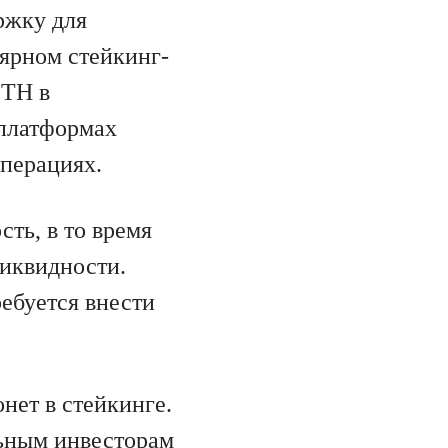
ржку для
лярном стейкинг-
ETH в
 платформах
операциях.
ть, в то время
ликвидности.
ебуется внести
нет в стейкинге.
ьным инвесторам