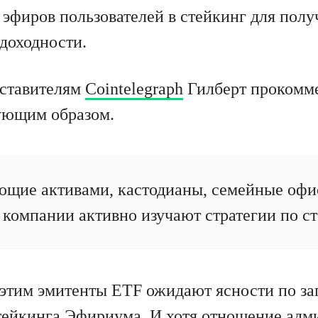
 эфиров пользователей в стейкинг для пол
доходности.
дставителям
Cointelegraph
Гилберт прокомм
ующим образом.
щие активами, кастодианы, семейные офи
компании активно изучают стратегии по ст
этим эмитенты ETF ожидают ясности по за
ейкинга Эфириума. И хотя отношение адм