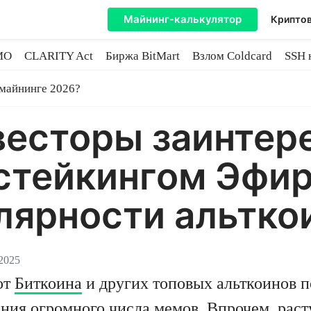
Майнинг-калькулятор
Криптов
MO
CLARITY Act
Биржа BitMart
Взлом Coldcard
SSH 
инге
 майнинге 2026?
весторы заинтер
стейкингом Эфир
лярности альтко
2025
от
Биткоина
и других топовых альткоинов по
ения огромного числа мемов. Впрочем, ра