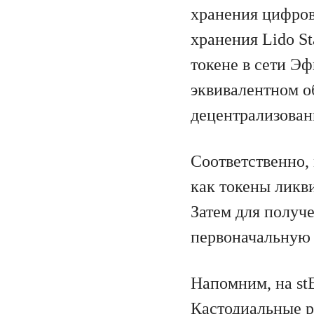
хранения цифров
хранения Lido S
токене в сети Э
эквивалентном о
децентрализован
Соответственно, 
как токены ликв
Затем для получ
первоначальную 
Напомним, на st
Кастодиальные 