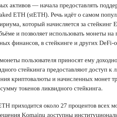
ых активов — начала предоставлять подде
taked ETH (stETH). Речь идёт о самом попу
фириума, который начисляется за стейкинг 
бъёме и позволяет использовать монеты на
ных финансов, в стейкинге и других DeFi-
монеты пользователя приносят ему доходнос
идного стейкинга предоставляют доступ к 
ения криптовалюты и начисленных монет тр
сумму токенов ликвидного стейкинга.
ETH приходится около 27 процентов всех мо
решения Komainu доступны институционал