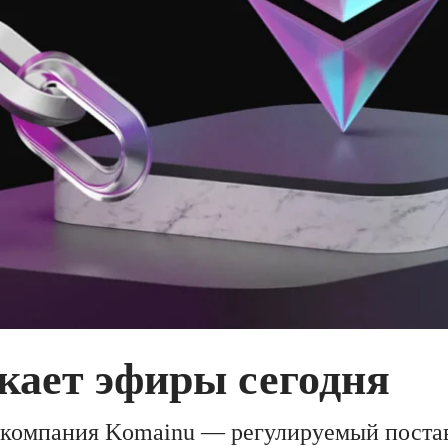
кает эфиры сегодня
а компания Komainu — регулируемый поста