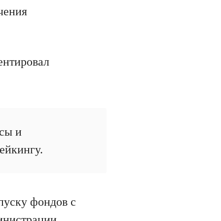
учения
ентировал
сы и
ейкингу.
пуску фондов с
инистрации