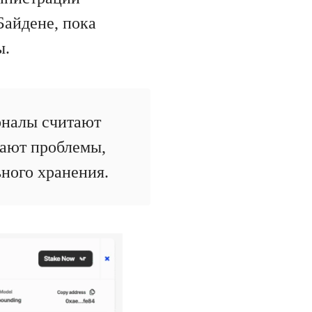
Байдене, пока
ы.
оналы считают
шают проблемы,
ного хранения.