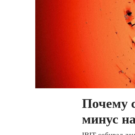
Почему с
минус н
IBIT собирал ден