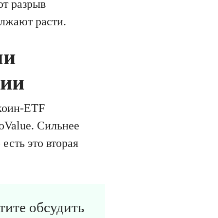
от разрыв
олжают расти.
ли
рии
коин-ETF
oValue. Сильнее
 есть это вторая
отите обсудить