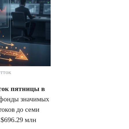
отток
ток пятницы в
фонды значимых
токов до семи
 $696.29 млн