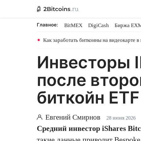
Главное:
BitMEX
DigiCash
Биржа EX
Ethereum на PoS
Shares в майн
Как заработать биткоины на видеокарте в
Инвесторы I
после второ
биткойн ETF
Евгений Смирнов
28 июня 2026
Средний инвестор iShares Bitc
такие данные приводит Bespoke 