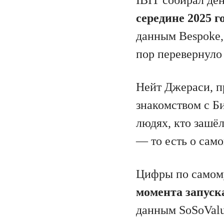
середине 2025 
данным Bespoke,
пор перевернуло
Нейт Джераси, п
знакомством с Би
людях, кто зашё
— то есть о само
Цифры по самом
момента запуска
данным SoSoValu