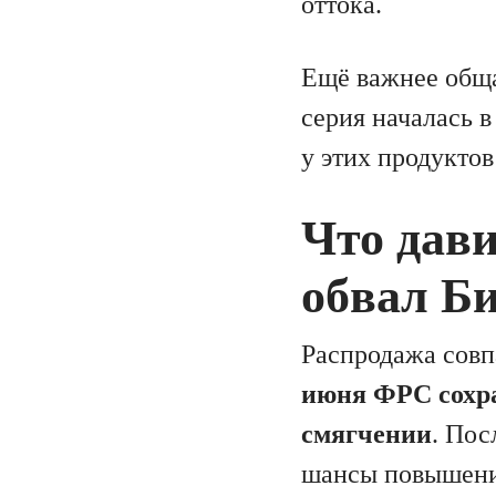
оттока.
Ещё важнее общ
серия началась в
у этих продукто
Что дав
обвал Б
Распродажа совп
июня ФРС сохра
смягчении
. Пос
шансы повышения