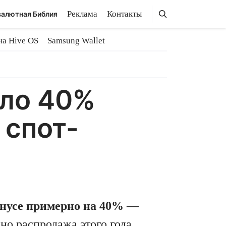
Поиск
Поиск
Реклама
Контакты
алютная Библия
на Hive OS
Samsung Wallet
оло 40%
 спот-
нусе примерно на 40%
—
ьно распродажа этого года