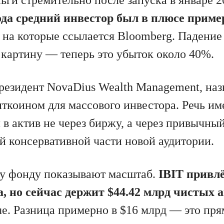
года средний инвестор был в плюсе прим
 на которые ссылается Bloomberg. Падение 
 картину — теперь это убыток около 40%.
резидент NovaDius Wealth Management, наз
ткоином для массового инвестора. Речь им
л в актив не через биржу, а через привычн
й консервативной части новой аудитории.
у фонду показывают масштаб.
IBIT привлё
, но сейчас держит $44.42 млрд чистых 
e. Разница примерно в $16 млрд — это пря