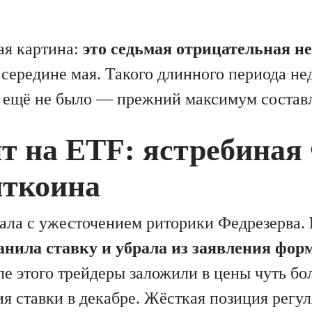
ая картина:
это седьмая отрицательная н
 середине мая. Такого длинного периода не
в ещё не было — прежний максимум составл
ит на ETF: ястребиная
иткоина
ала с ужесточением риторики Федрезерва.
нила ставку и убрала из заявления фор
ле этого трейдеры заложили в цены чуть б
 ставки в декабре. Жёсткая позиция регул