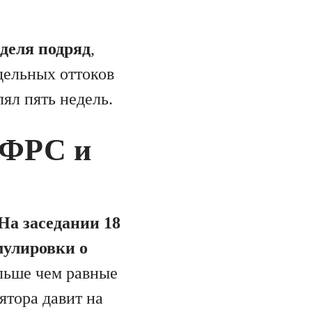
еделя подряд
,
дельных оттоков
ял пять недель.
 ФРС и
На заседании 18
мулировки о
ольше чем равные
ятора давит на