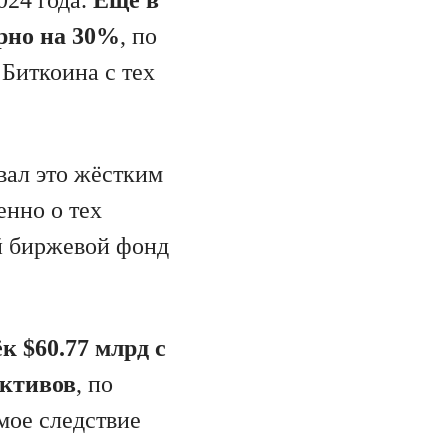
ерно на 30%
, по
Биткоина с тех
вал это жёстким
енно о тех
ый биржевой фонд
к $60.77 млрд с
активов
, по
мое следствие