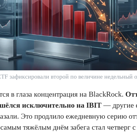
TF зафиксировали второй по величине недельный 
тся в глаза концентрация на BlackRock.
От
ишёлся исключительно на IBIT
— другие 
азали. Это продлило ежедневную серию от
 самым тяжёлым днём забега стал четверг с