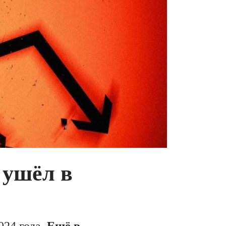
 ушёл в
024 года.
Ещё в