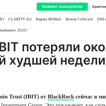
Майнинг-калькулятор
Криптов
MO
CLARITY Act
Биржа BitMart
Взлом Coldcard
SSH 
инге
 майнинге 2026?
BIT потеряли ок
й худшей недели
oin Trust (IBIT) от
BlackRock
сейчас в ми
Investment Group. Это показывает, как сил