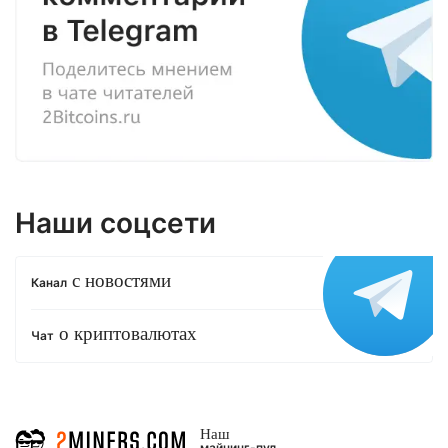
Наши соцсети
с новостями
Канал
о криптовалютах
Чат
Наш
майнинг-пул