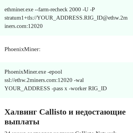
ethminer.exe --farm-recheck 2000 -U -P
stratum1+tls://YOUR_ADDRESS.RIG_ID@ethw.2m
iners.com:12020
PhoenixMiner:
PhoenixMiner.exe -epool
ssl://ethw.2miners.com:12020 -wal
YOUR_ADDRESS -pass x -worker RIG_ID
Халвинг Callisto и недостающие
выплаты