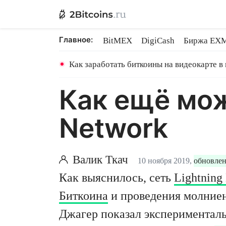
Главное:
BitMEX
DigiCash
Биржа EX
Ethereum на PoS
Shares в майн
Как заработать биткоины на видеокарте в
Как ещё мож
Network
Валик Ткач
10 ноября 2019,
обновлен
Как выяснилось, сеть
Lightning
Биткоина
и проведения молниен
Джагер показал эксперименталь