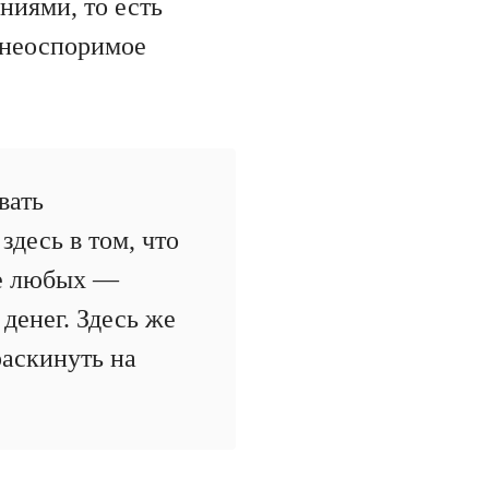
ниями, то есть
ь неоспоримое
вать
десь в том, что
ие любых —
денег. Здесь же
раскинуть на