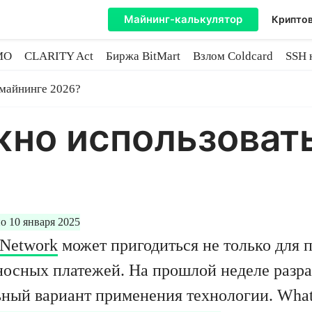
Майнинг-калькулятор
Криптов
MO
CLARITY Act
Биржа BitMart
Взлом Coldcard
SSH 
инге
 майнинге 2026?
но использовать
о 10 января 2025
 Network
может пригодиться не только для
осных платежей. На прошлой неделе разраб
ный вариант применения технологии. Whats