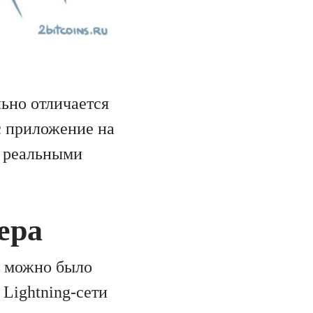
ьно отличается
ас приложение на
с реальными
ера
а можно было
Lightning-сети