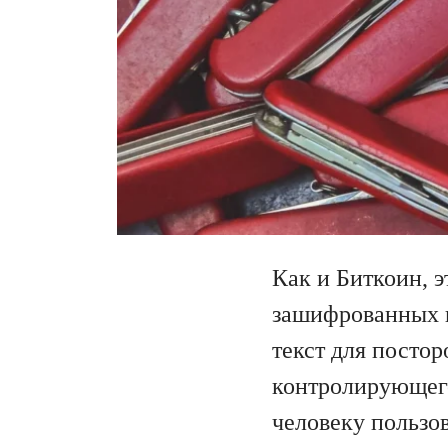
Как и Биткоин, э
зашифрованных 
текст для постор
контролирующего
человеку пользо