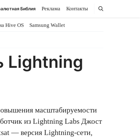
Поиск
Поиск
Реклама
Контакты
алютная Библия
на Hive OS
Samsung Wallet
 Lightning
 повышения масштабируемости
отчик из Lightning Labs Джост
at — версия Lightning-сети,