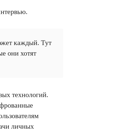
интервью.
может каждый. Тут
ые они хотят
вых технологий.
ифрованные
ользователям
дачи личных