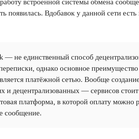
 работу встроенной системы обмена сообще
ть появилась. Вдобавок у данной сети ест
rk — не единственный способ децентрализо
ереписки, однако основное преимущество з
является платёжной сетью. Вообще создан
х и децентрализованных — сервисов стоит 
отовая платформа, в которой оплату можно 
е сообщение.