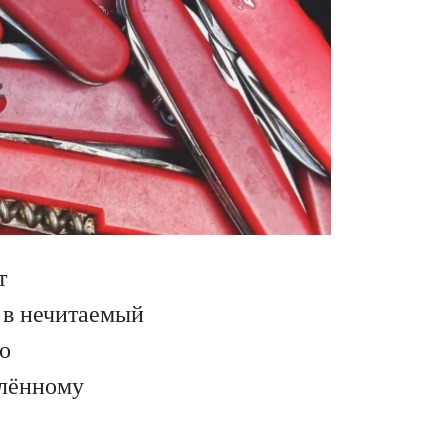
т
в нечитаемый
го
елённому