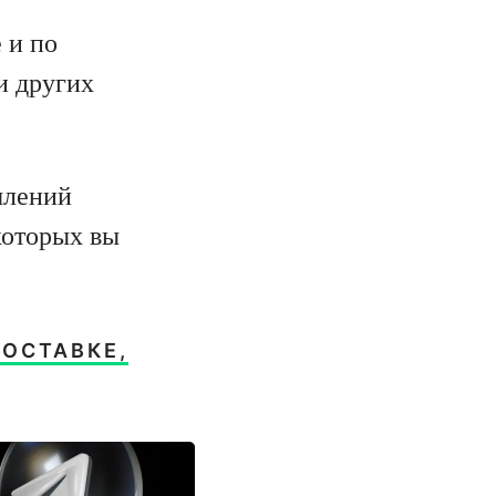
 и по
и других
млений
которых вы
ОСТАВКЕ,