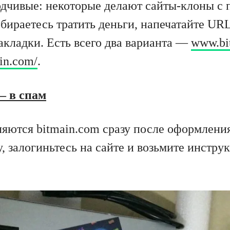
чивые: некоторые делают сайты-клоны с 
обираетесь тратить деньги, напечатайте UR
закладки. Есть всего два варианта —
www.bi
ain.com/
.
— в спам
яются bitmain.com сразу после оформления 
, залогиньтесь на сайте и возьмите инстру