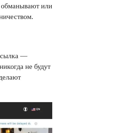
с обманывают или
нничеством.
 Ссылка —
никогда не будут
 делают