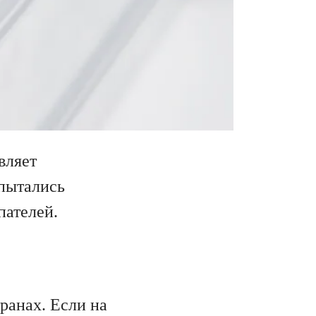
вляет
 пытались
пателей.
ранах. Если на