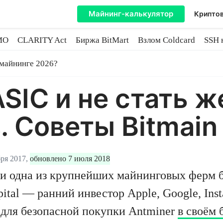
Майнинг-калькулятор
Криптов
MO
CLARITY Act
Биржа BitMart
Взлом Coldcard
SSH 
инге
 майнинге 2026?
ASIC и не стать 
 Советы Bitmain
ря 2017,
обновлено 7 июля 2018
и одна из крупнейших майнинговых ферм би
ital — ранний инвестор Apple, Google, Inst
 для безопасной покупки Antminer
в своём 