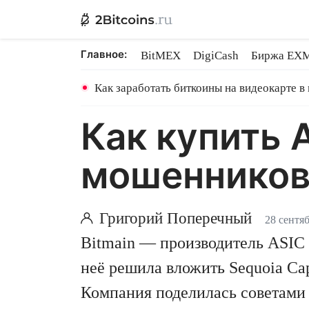
Главное:
BitMEX
DigiCash
Биржа EX
Ethereum на PoS
Shares в майн
Как заработать биткоины на видеокарте в
Как купить 
мошенников.
Григорий Поперечный
28 сентяб
Bitmain — производитель ASIC 
неё решила вложить Sequoia Cap
Компания поделилась советами