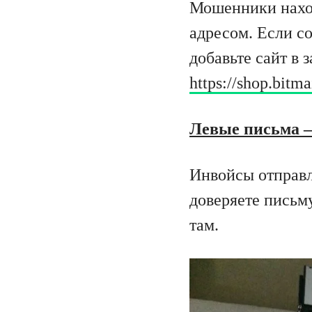
Мошенники наход
адресом. Если с
добавьте сайт в 
https://shop.bitm
Левые письма 
Инвойсы отправл
доверяете письму
там.