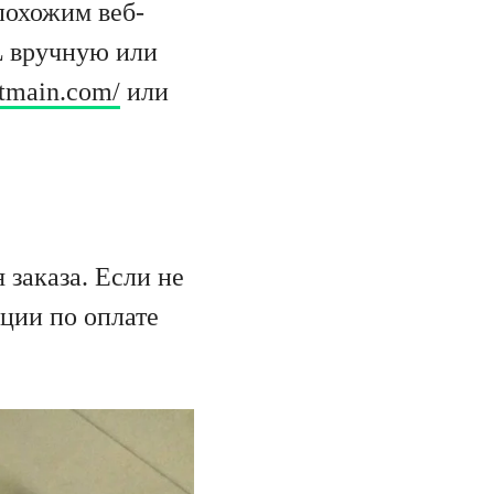
похожим веб-
L вручную или
tmain.com/
или
заказа. Если не
кции по оплате