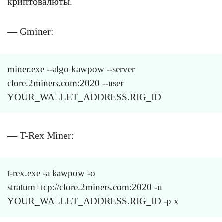
криптовалюты.
— Gminer:
miner.exe --algo kawpow --server
clore.2miners.com:2020 --user
YOUR_WALLET_ADDRESS.RIG_ID
— T-Rex Miner:
t-rex.exe -a kawpow -o
stratum+tcp://clore.2miners.com:2020 -u
YOUR_WALLET_ADDRESS.RIG_ID -p x