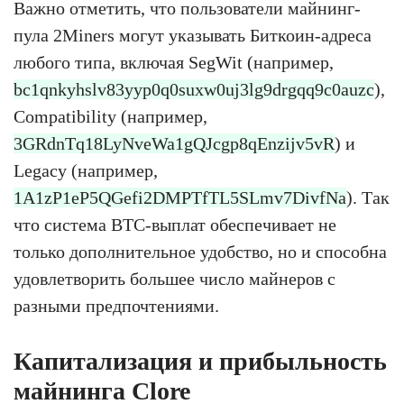
Важно отметить, что пользователи майнинг-
пула 2Miners могут указывать Биткоин-адреса
любого типа, включая SegWit (например,
bc1qnkyhslv83yyp0q0suxw0uj3lg9drgqq9c0auzc
),
Compatibility (например,
3GRdnTq18LyNveWa1gQJcgp8qEnzijv5vR
) и
Legacy (например,
1A1zP1eP5QGefi2DMPTfTL5SLmv7DivfNa
). Так
что система BTC-выплат обеспечивает не
только дополнительное удобство, но и способна
удовлетворить большее число майнеров с
разными предпочтениями.
Капитализация и прибыльность
майнинга Clore