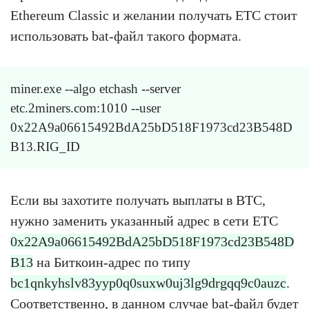
Ethereum Classic и желании получать ETC стоит
использовать bat-файл такого формата.
miner.exe --algo etchash --server
etc.2miners.com:1010 --user
0x22A9a06615492BdA25bD518F1973cd23B548D
B13.RIG_ID
Если вы захотите получать выплаты в BTC,
нужно заменить указанный адрес в сети ETC
0x22A9a06615492BdA25bD518F1973cd23B548D
B13
на Биткоин-адрес по типу
bc1qnkyhslv83yyp0q0suxw0uj3lg9drgqq9c0auzc
.
Соответственно, в данном случае bat-файл будет