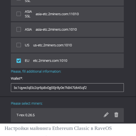
Настройки майнинга Ethereum Classic в RaveOS