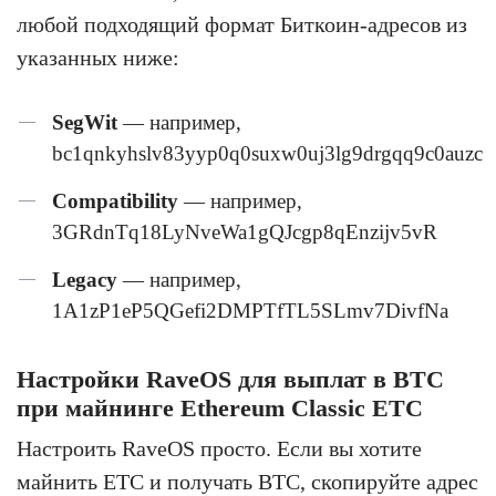
любой подходящий формат Биткоин-адресов из
указанных ниже:
SegWit
— например,
bc1qnkyhslv83yyp0q0suxw0uj3lg9drgqq9c0auzc
Compatibility
— например,
3GRdnTq18LyNveWa1gQJcgp8qEnzijv5vR
Legacy
— например,
1A1zP1eP5QGefi2DMPTfTL5SLmv7DivfNa
Настройки RaveOS для выплат в BTC
при майнинге Ethereum Classic ETC
Настроить RaveOS просто. Если вы хотите
майнить ETC и получать BTC, скопируйте адрес