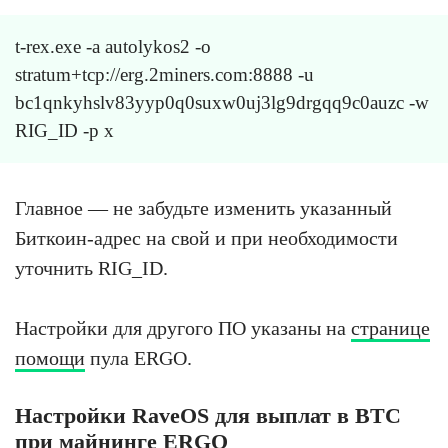
t-rex.exe -a autolykos2 -o
stratum+tcp://erg.2miners.com:8888 -u
bc1qnkyhslv83yyp0q0suxw0uj3lg9drgqq9c0auzc -w
RIG_ID -p x
Главное — не забудьте изменить указанный
Биткоин-адрес на свой и при необходимости
уточнить RIG_ID.
Настройки для другого ПО указаны на
странице
помощи
пула ERGO.
Настройки RaveOS для выплат в BTC
при майнинге ERGO