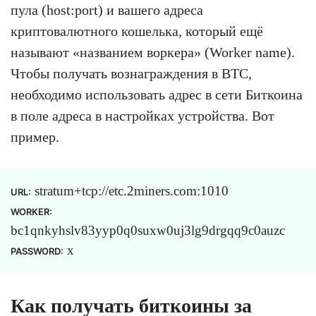
пула (host:port) и вашего адреса
криптовалютного кошелька, который ещё
называют «названием воркера» (Worker name).
Чтобы получать вознаграждения в BTC,
необходимо использовать адрес в сети Биткоина
в поле адреса в настройках устройства. Вот
пример.
stratum+tcp://etc.2miners.com:1010
URL:
WORKER:
bc1qnkyhslv83yyp0q0suxw0uj3lg9drgqq9c0auzc
x
PASSWORD:
Как получать биткоины за