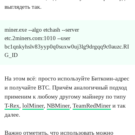
выглядеть так.
miner.exe --algo etchash --server
etc.2miners.com:1010 --user
bc1qnkyhslv83yyp0q0suxw0uj3lg9drgqq9c0auzc.RI
G_ID
На этом всё: просто используйте Биткоин-адрес
и получайте BTC. Причём аналогичный подход
применим к любому другому майнеру по типу
T-Rex
,
lolMiner
,
NBMiner
,
TeamRedMiner
и так
далее.
Важно отметить, что использовать можно