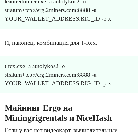
teamredminer.exe -a autolykos2 -o
stratum+tcp://erg.2miners.com:8888 -u
YOUR_WALLET_ADDRESS.RIG_ID -p x
И, наконец, комбинация для T-Rex.
t-rex.exe -a autolykos2 -o
stratum+tcp://erg.2miners.com:8888 -u
YOUR_WALLET_ADDRESS.RIG_ID -p x
Майнинг Ergo на
Miningrigrentals и NiceHash
Если у вас нет видеокарт, вычислительные