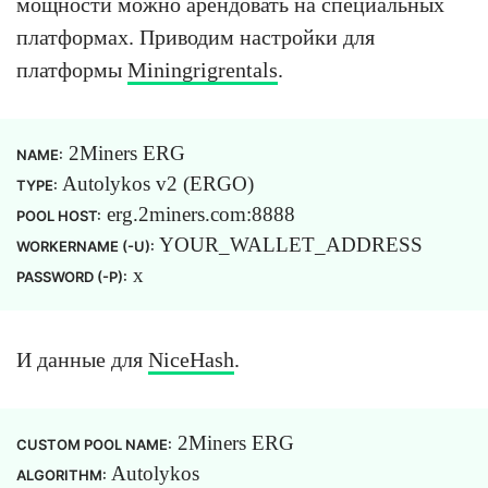
мощности можно арендовать на специальных
платформах. Приводим настройки для
платформы
Miningrigrentals
.
2Miners ERG
NAME:
Autolykos v2 (ERGO)
TYPE:
erg.2miners.com:8888
POOL HOST:
YOUR_WALLET_ADDRESS
WORKERNAME (-U):
x
PASSWORD (-P):
И данные для
NiceHash
.
2Miners ERG
CUSTOM POOL NAME:
Autolykos
ALGORITHM: