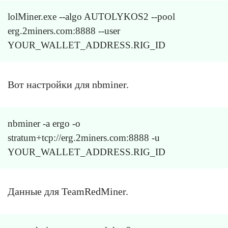
lolMiner.exe --algo AUTOLYKOS2 --pool
erg.2miners.com:8888 --user
YOUR_WALLET_ADDRESS.RIG_ID
Вот настройки для nbminer.
nbminer -a ergo -o
stratum+tcp://erg.2miners.com:8888 -u
YOUR_WALLET_ADDRESS.RIG_ID
Данные для TeamRedMiner.