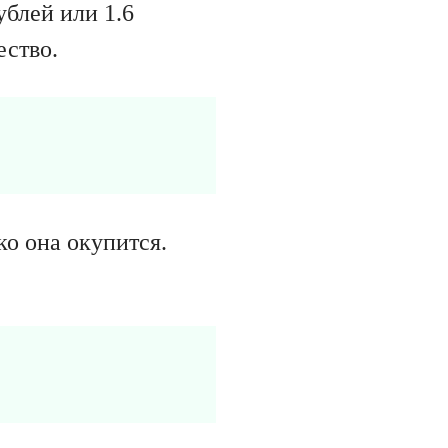
ублей или 1.6
ество.
ко она окупится.