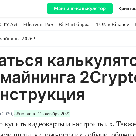
Майнинг-калькулятор
Криптов
ITY Act
Ethereum PoS
BitMart биржа
TON в Binance
ытие
 майнинге 2026?
аться калькулят
майнинга 2Crypt
инструкция
я 2020,
обновлено 11 октября 2022
 купить видеокарты и настроить их. Также
ами по типу
сложности их добычи
, общего