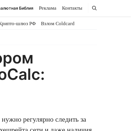
Поиск
Поиск
Реклама
Контакты
алютная Библия
Крипто-шлюз РФ
Взлом Coldcard
ором
oCalc:
 нужно регулярно следить за
 хешрейта сети и даже наличия