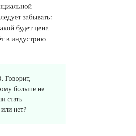
енциальной
ледует забывать:
какой будет цена
ёт в индустрию
. Говорит,
этому больше не
и стать
 или нет?