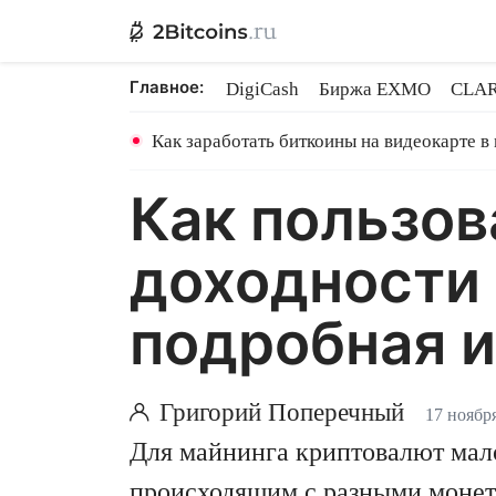
Главное:
DigiCash
Биржа EXMO
CLAR
Шары в майнинге
BitMEX закр
Как заработать биткоины на видеокарте в
Как пользов
доходности 
подробная 
Григорий Поперечный
17 ноябр
Для майнинга криптовалют мало
происходящим с разными монет