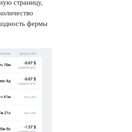
вную страницу,
количество
оходность фермы