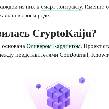
 каждой из них к
смарт-контракту
. Именно о
альна в своём роде.
вилась CryptoKaiju?
а основана
Оливером Кардингом
. Проект ст
между представителями CoinJournal, Known