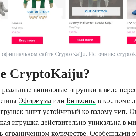
официальном сайте CryptoKaiju. Источник: cryptoka
е CryptoKaiju?
то реальные виниловые игрушки в виде перс
готипа
Эфириума
или
Биткоина
в костюме д
 игрушек вшит устойчивый ко взлому чип. О
акая игрушка действительно уникальна в м
ь ограниченном количестве. Особенными 