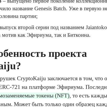
8
– выпущено первое поколение коллекционн
чило название Genesis Batch. Уже в первую 
оловина партии;
выпуск второй серии под названием Jaiantok
 мотив как Эфириума, так и Биткоина.
обенность проекта
iju?
рушек CryptoKaiju заключается в том, что 
 ERC-721 на платформе Эфириума. Последн
мозаменяемые токены (NFT)
, то есть кажд
ьным. Может быть только один образец каж