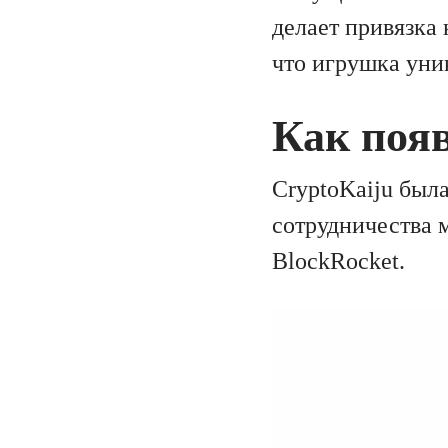
делает привязка
что игрушка уник
Как поя
CryptoKaiju был
сотрудничества 
BlockRocket.