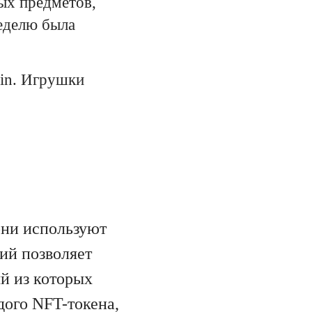
ых предметов,
неделю была
oin. Игрушки
они используют
ий позволяет
ый из которых
дого NFT-токена,