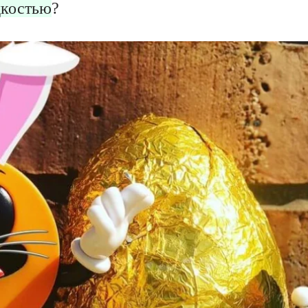
дкостью
?