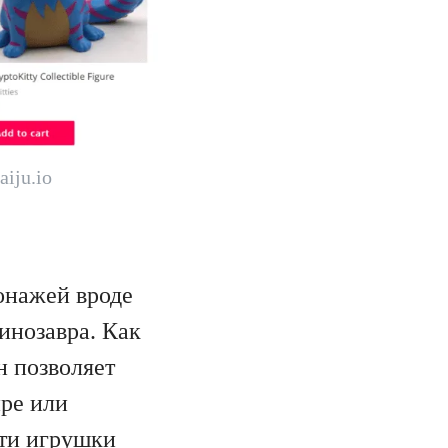
iju.io
онажей вроде
инозавра. Как
н позволяет
ире или
эти игрушки