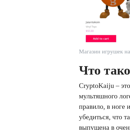
Магазин игрушек на 
Что тако
CryptoKaiju – э
мультяшного ло
правило, в ноге
убедиться, что т
выпущена в очен