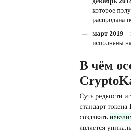
декабрь 201
которое полу
распродана п
март 2019
– 
исполнены на
В чём ос
CryptoKa
Суть редкости иг
стандарт токена
создавать
невзаи
является уникал