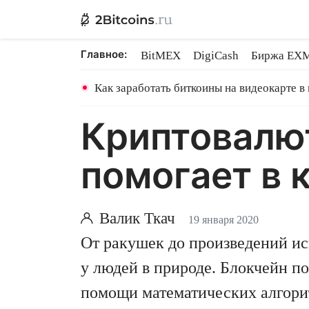
Главное:
BitMEX
DigiCash
Биржа EX
Ethereum на PoS
Shares в майн
Как заработать биткоины на видеокарте в
Криптовалют
помогает в
Валик Ткач
19 января 2020
От ракушек до произведений ис
у людей в природе. Блокчейн п
помощи математических алгорит