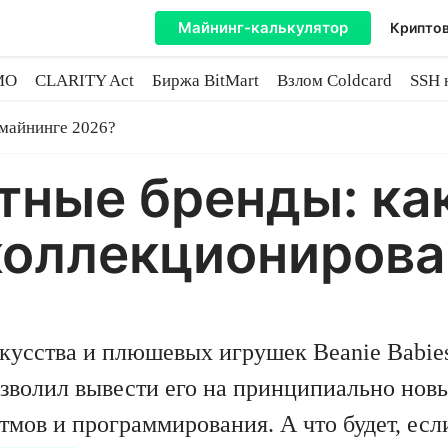
Майнинг-калькулятор
Криптов
MO
CLARITY Act
Биржа BitMart
Взлом Coldcard
SSH 
инге
 майнинге 2026?
ные бренды: как
 коллекциониров
кусства и плюшевых игрушек Beanie Babie
озволил вывести его на принципиально новы
мов и программирования. А что будет, ес