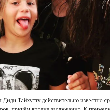
я Диди Тайхутту действительно известно с
ров, причём вполне заслуженно. К примеру,