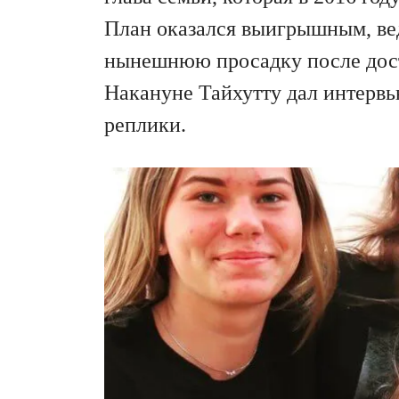
План оказался выигрышным, вед
нынешнюю просадку после дост
Накануне Тайхутту дал интервью
реплики.