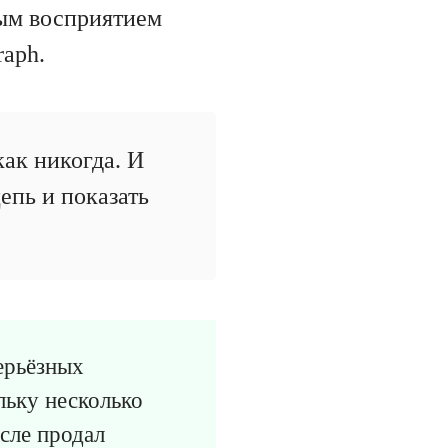
ным восприятием
raph.
как никогда. И
епь и показать
ерьёзных
льку несколько
сле продал