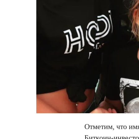
Отметим, что им
Биткоин-инвесто