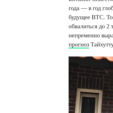
года — в год гл
будущее BTC. То
обвалиться до 2 
непременно выра
прогноз
Тайхутту