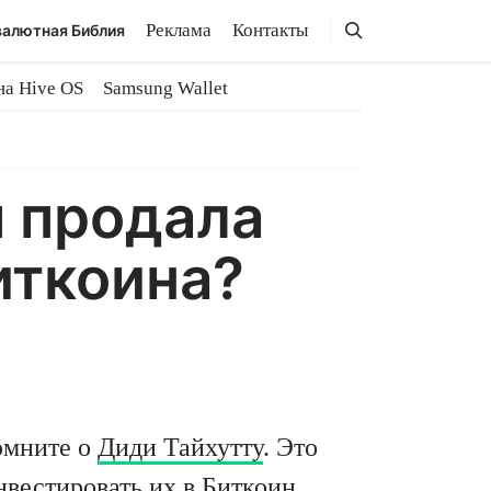
Поиск
Поиск
Реклама
Контакты
алютная Библия
на Hive OS
Samsung Wallet
я продала
иткоина?
омните о
Диди Тайхутту
. Это
инвестировать их в
Биткоин
.