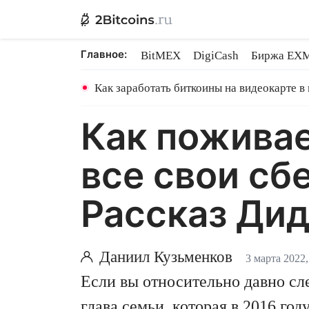
Главное:
BitMEX
DigiCash
Биржа EX
Ethereum на PoS
Shares в майн
Как заработать биткоины на видеокарте в
Как поживае
все свои сб
Рассказ Дид
Даниил Кузьменков
3 марта 2022,
Если вы относительно давно сл
глава семьи, которая в 2016 го