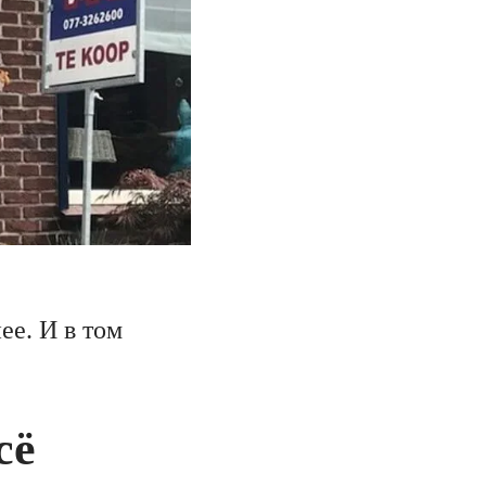
ее. И в том
сё