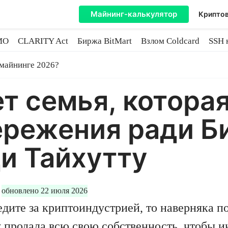
Майнинг-калькулятор
Криптов
MO
CLARITY Act
Биржа BitMart
Взлом Coldcard
SSH 
инге
 майнинге 2026?
т семья, котора
ережения ради Б
и Тайхутту
обновлено 22 июля 2026
едите за криптоиндустрией, то наверняка п
ду продала всю свою собственность, чтобы 