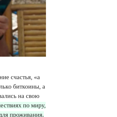
ние счастья, «а
олько биткоины, а
вались на свою
ествиях по миру,
 для проживания.