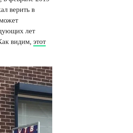
ал верить в
 может
едующих лет
 Как видим,
этот