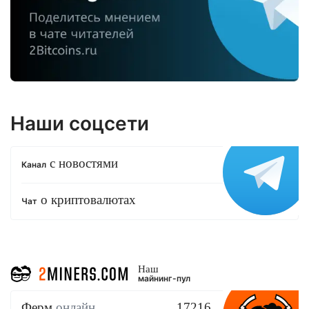
Наши соцсети
с новостями
Канал
о криптовалютах
Чат
Наш
майнинг-пул
Ферм
онлайн
17216