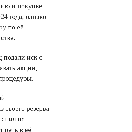
янию и покупке
24 года, однако
ру по её
стве.
ц подали иск с
авать акции,
процедуры.
ий,
 своего резерва
пания не
 речь в её