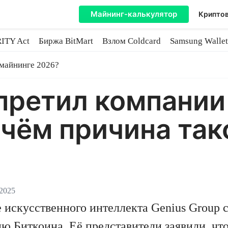
Майнинг-калькулятор
Криптов
ITY Act
Биржа BitMart
Взлом Coldcard
Samsung Wallet
майнинге
 майнинге 2026?
претил компании
 чём причина так
 2025
 искусственного интеллекта Genius Group 
тию
Биткоина
. Её представители заявили, ч