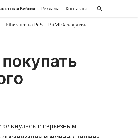
Поиск
Поиск
Реклама
Контакты
алютная Библия
Ethereum на PoS
BitMEX закрытие
 покупать
ого
столкнулась с серьёзным
то организация временно лишена