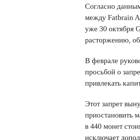
Согласно данны
между Fatbrain A
уже 30 октября 
расторжению, об
В феврале руково
просьбой о запр
привлекать капи
Этот запрет выну
приостановить м
в 440 монет сто
исключает допол