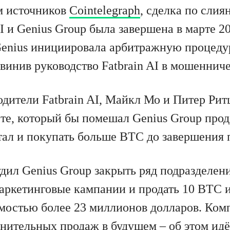
м источников
Cointelegraph
, сделка по сли
I и Genius Group была завершена в марте 20
Genius инициировала арбитражную процеду
винив руководство Fatbrain AI в мошенниче
дители Fatbrain AI, Майкл Мо и Питер Рит
ете, который бы помешал Genius Group прод
тал и покупать больше BTC до завершения 
дил Genius Group закрыть ряд подразделен
аркетинговые кампании и продать 10 BTC из
имостью более 23 миллионов долларов. Ком
нительных продаж в будущем – об этом идёт