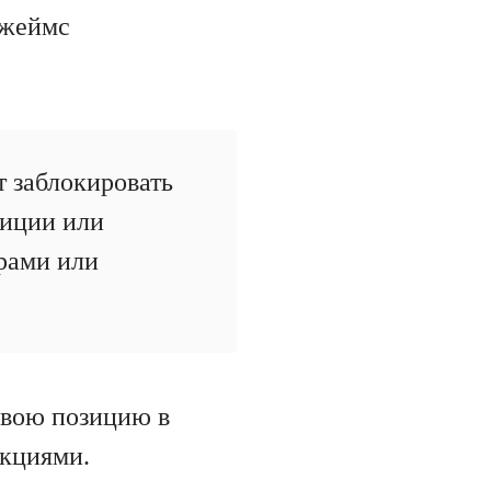
Джеймс
т заблокировать
тиции или
рами или
свою позицию в
нкциями.