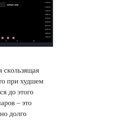
я скользящая
что при худшем
я до этого
аров – это
но долго