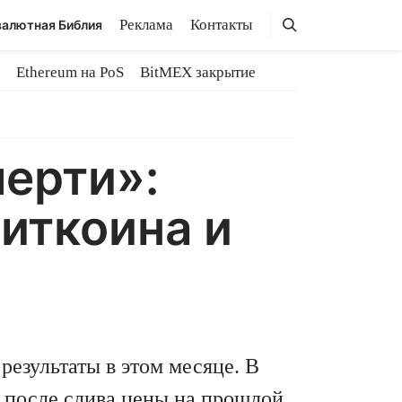
Поиск
Поиск
Реклама
Контакты
алютная Библия
Ethereum на PoS
BitMEX закрытие
ерти»:
Биткоина и
?
результаты в этом месяце. В
 после слива цены на прошлой