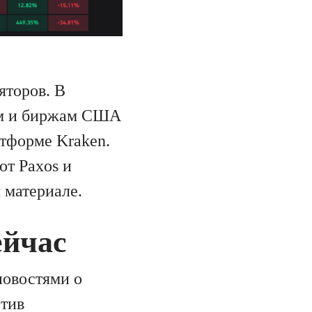
яторов. В
ам и биржам США
атформе Kraken.
от Paxos и
 материале.
ейчас
новостями о
тив