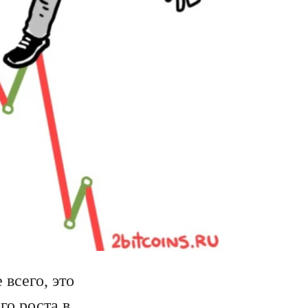
всего, это
го роста в