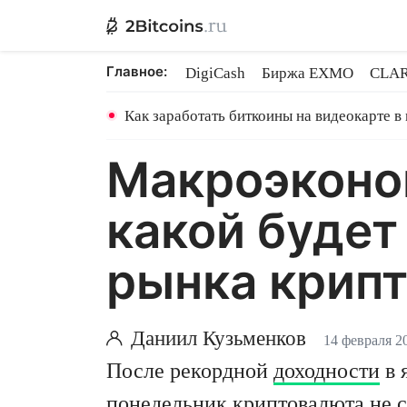
Главное:
DigiCash
Биржа EXMO
CLAR
Binance TON GRAM
Shares в 
Как заработать биткоины на видеокарте в
Макроэконом
какой будет
рынка крипт
Даниил Кузьменков
14 февраля 2
После рекордной
доходности
в 
понедельник криптовалюта не с