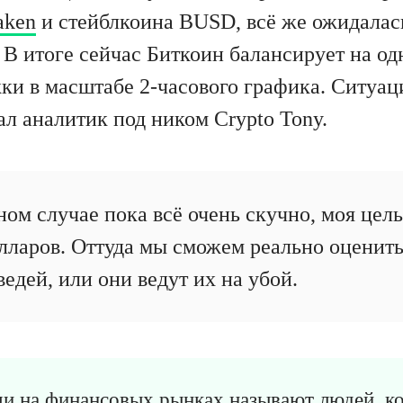
aken
и стейблкоина BUSD, всё же ожидала
 В итоге сейчас Биткоин балансирует на о
ки в масштабе 2-часового графика. Ситуац
л аналитик под ником Crypto Tony.
ном случае пока всё очень скучно, моя цель
лларов. Оттуда мы сможем реально оценить,
едей, или они ведут их на убой.
и на финансовых рынках называют людей, ко