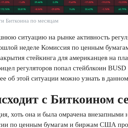
и Биткоина по месяцам
нюю ситуацию на рынке активность регул
прошлой неделе Комиссия по ценным бумаг
акрытия стейкинга для американцев на пл
рицел регуляторов попал стейблкоин BUSD 
ее об этой ситуации можно узнать в данном
сходит с Биткоином с
ия, хоть она и была омрачена внезапными 
сии по ценным бумагам и биржам США про