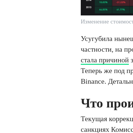
Изменение стоимост
Усугубила нынеш
частности, на 
стала причиной
з
Теперь же под п
Binance. Детальн
Что прои
Текущая коррекц
санкциях Комис