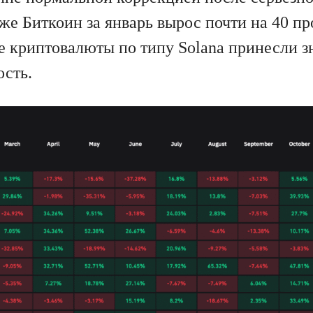
 же Биткоин за январь вырос почти на 40 пр
е криптовалюты по типу Solana принесли з
сть.