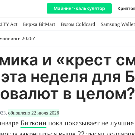
Майнинг-калькулятор
Криптов
ITY Act
Биржа BitMart
Взлом Coldcard
Samsung Wallet
майнинге
 майнинге 2026?
ика и «крест см
 эта неделя для 
овалют в целом
023,
обновлено 22 июля 2026
январе
Биткоин
пока показывает не лучшие 
могла закрепиться выше 22 тысяч долларов