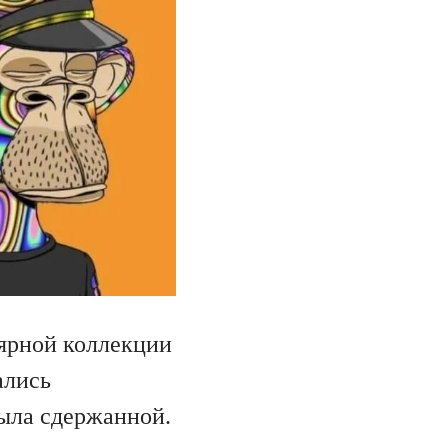
лярной коллекции
ались
была сдержанной.