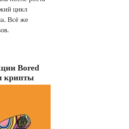
ежий цикл
ла. Всё же
ов.
ции Bored
ям крипты