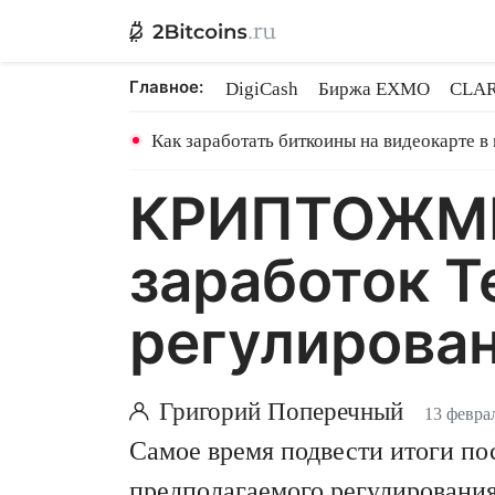
Главное:
DigiCash
Биржа EXMO
CLAR
Ethereum на PoS
Кредит на Bit
Как заработать биткоины на видеокарте в
КРИПТОЖМЫХ
заработок Te
регулирован
Григорий Поперечный
13 февра
Самое время подвести итоги по
предполагаемого регулирования