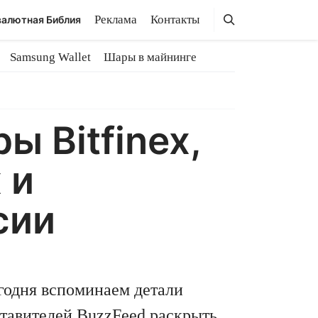
Поиск
Поиск
Реклама
Контакты
алютная Библия
Samsung Wallet
Шары в майнинге
 Bitfinex,
 и
сии
годня вспоминаем детали
ставителей BuzzFeed раскрыть