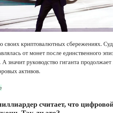
 о своих криптовалютных сбережениях. Суд
авлялась от монет после единственного эпи
. А значит руководство гиганта продолжает 
ровых активов.
е
иллиардер считает, что цифрово
коин. Так ли это?