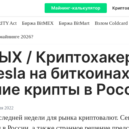
Майнинг-калькулятор
Криптов
ITY Act
Биржа BitMEX
Биржа BitMart
Взлом Coldcard
coin
 майнинге 2026?
 / Криптохакеры
sla на биткоинах
ие крипты в Рос
ля 2022
следней недели для рынка криптовалют. Се
 в России, а также странное решение пред