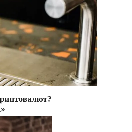
 криптовалют?
ы»