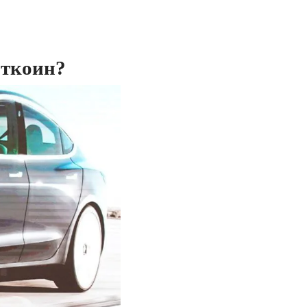
иткоин?