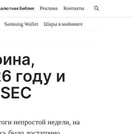
Поиск
Поиск
Реклама
Контакты
алютная Библия
Samsung Wallet
Шары в майнинге
ина,
6 году и
 SEC
оги непростой недели, на
сь было достаточно.