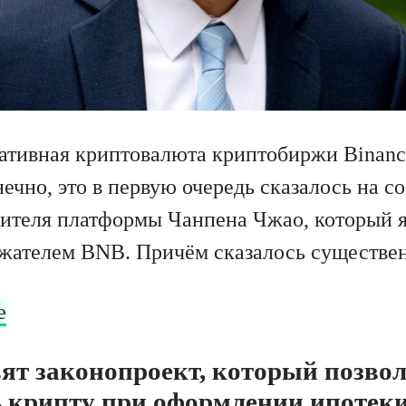
нативная криптовалюта криптобиржи Binanc
ечно, это в первую очередь сказалось на с
ителя платформы Чанпена Чжао, который я
жателем BNB. Причём сказалось существен
е
ят законопроект, который позво
 крипту при оформлении ипотеки