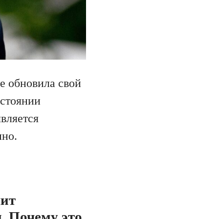
e обновила свой
остоянии
вляется
но.
лит
. Почему это