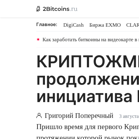
Главное:
DigiCash
Биржа EXMO
CLAR
Ethereum на PoS
Кредит на Bit
Как заработать биткоины на видеокарте в
КРИПТОЖМЫХ
продолжение
инициатива 
Григорий Поперечный
3 августа
Пришло время для первого Крип
протяжении которой рынок пока