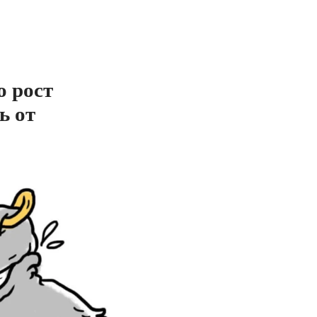
о рост
ь от