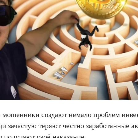
мошенники создают немало проблем инвес
и зачастую теряют честно заработанные а
ы получают своё наказание.