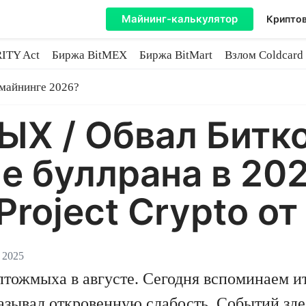
Майнинг-калькулятор
Криптов
ITY Act
Биржа BitMEX
Биржа BitMart
Взлом Coldcard
coin
 майнинге 2026?
 / Обвал Битко
 буллрана в 202
Project Crypto от
 2025
тожмыха в августе. Сегодня вспоминаем ит
зывал откровенную слабость. Событий зде