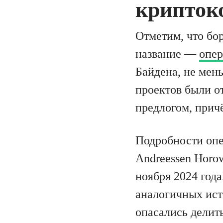
крипток
Отметим, что бо
название —
опер
Байдена, не мен
проектов были о
предлогом, прич
Подробности опе
Andreessen Horo
ноября 2024 год
аналогичных ист
опасались делит