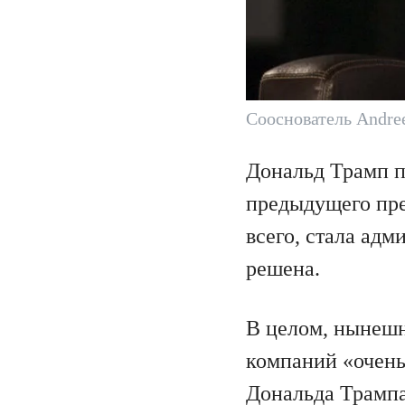
Сооснователь Andre
Дональд Трамп п
предыдущего пре
всего, стала адм
решена.
В целом, нынеш
компаний «очень
Дональда Трампа