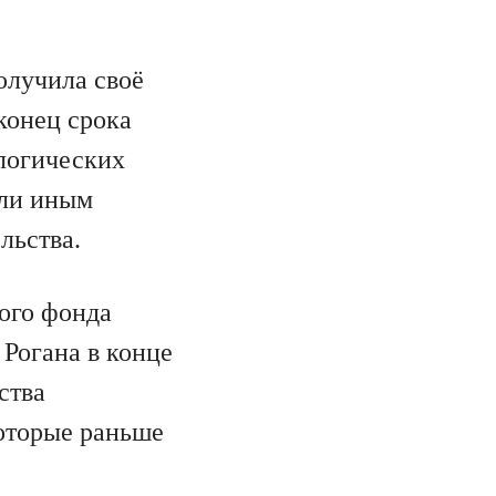
олучила своё
 конец срока
логических
или иным
льства.
ого фонда
Рогана в конце
ства
оторые раньше