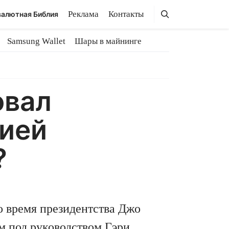
Поиск
Поиск
Реклама
Контакты
алютная Библия
Samsung Wallet
Шары в майнинге
овал
рией
?
 время президентства Джо
м под руководством Гэри