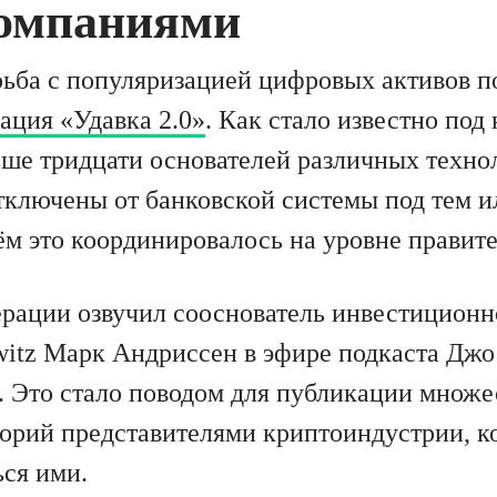
омпаниями
рьба с популяризацией цифровых активов п
ация «Удавка 2.0»
. Как стало известно под
ьше тридцати основателей различных техно
тключены от банковской системы под тем 
ём это координировалось на уровне правите
рации озвучил сооснователь инвестиционн
witz Марк Андриссен в эфире подкаста Джо 
а. Это стало поводом для публикации множе
орий представителями криптоиндустрии, к
ься ими.