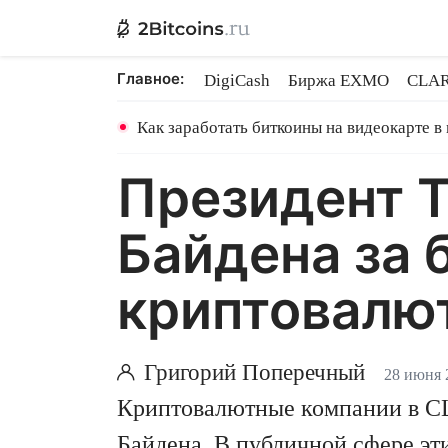
Главное:
DigiCash
Биржа EXMO
CLAR
Ethereum на PoS
Кредит на Bit
Как заработать биткоины на видеокарте в
Президент 
Байдена за 
криптовалют
Григорий Поперечный
28 июня 
Криптовалютные компании в СШ
Байдена. В публичной сфере эт