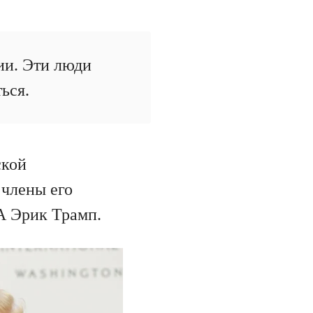
ии. Эти люди
ься.
ской
 члены его
 Эрик Трамп.