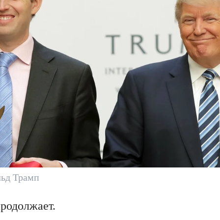
льд Трамп
родолжает.