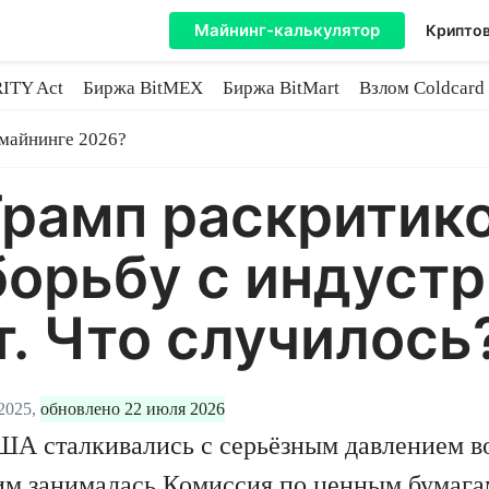
Майнинг-калькулятор
Криптов
ITY Act
Биржа BitMEX
Биржа BitMart
Взлом Coldcard
coin
 майнинге 2026?
Трамп раскритик
борьбу с индуст
. Что случилось
2025,
обновлено 22 июля 2026
А сталкивались с серьёзным давлением во
им занималась Комиссия по ценным бумага