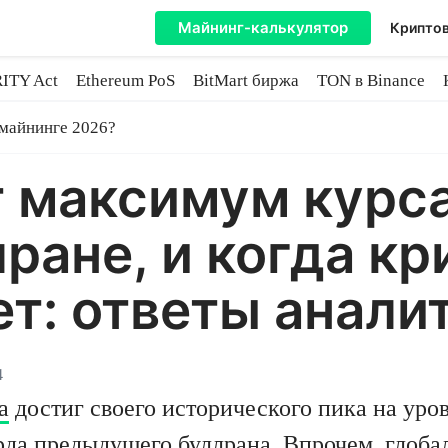
Майнинг-калькулятор
Криптов
ITY Act
Ethereum PoS
BitMart биржа
TON в Binance
ытие
 майнинге 2026?
 максимум курс
лране, и когда к
ет: ответы анали
4
а
достиг своего исторического пика на уров
рда предыдущего буллрана. Впрочем, глоб