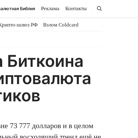
Поиск
Поиск
Реклама
Контакты
алютная Библия
Крипто-шлюз РФ
Взлом Coldcard
а Биткоина
риптовалюта
тиков
не 73 777 долларов и в целом
альный восходящий тренд ещё не