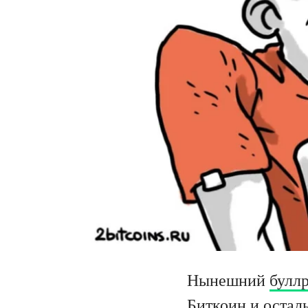
Нынешний
булл
Биткоин и остал