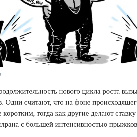
а
продолжительность нового цикла роста выз
в. Одни считают, что на фоне происходяще
е коротким, тогда как другие делают ставку
ллрана с большей интенсивностью прыжков