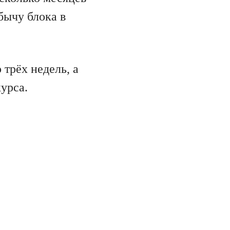
бычу блока в
 трёх недель, а
урса.