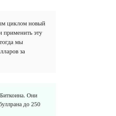
дым циклом новый
и применить эту
тогда мы
лларов за
 Биткоина. Они
буллрана до 250
.