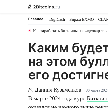
Главное:
DigiCash
Биржа EXMO
CLAR
Шары в майнинге
BitMEX закр
Как заработать биткоины на видеокарте в
Каким будет
на этом бул
его достигн
Даниил Кузьменков
30 марта 202
В марте 2024 года курс
Биткоин
оказался не намного выше реко