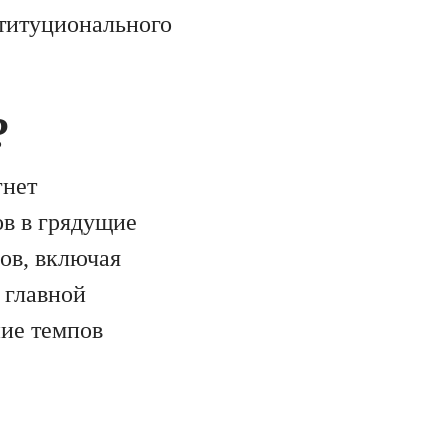
титуционального
?
гнет
ов в грядущие
ов, включая
 главной
ние темпов