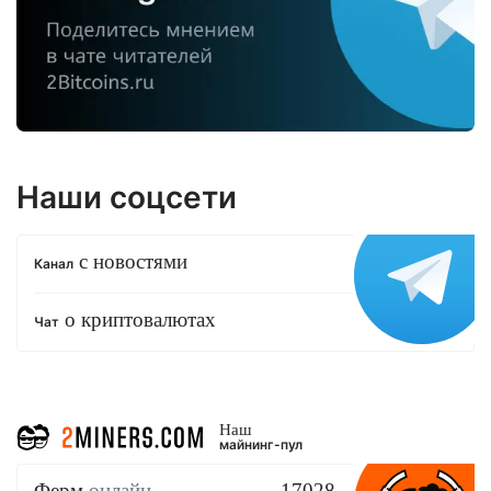
Наши соцсети
с новостями
Канал
о криптовалютах
Чат
Наш
майнинг-пул
Ферм
онлайн
17028