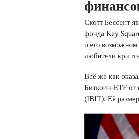
финанс
Скотт Бессент я
фонда Key Squar
о его возможном
любители крипты
Всё же как оказ
Биткоин-ETF от
(IBIT). Её разме