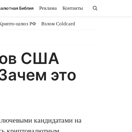
Поиск
Поиск
Реклама
Контакты
алютная Библия
Крипто-шлюз РФ
Взлом Coldcard
сов США
Зачем это
ключевыми кандидатами на
ись криптовалютным