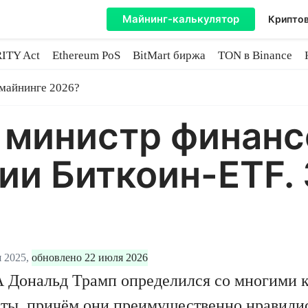
Майнинг-калькулятор
Криптов
ITY Act
Ethereum PoS
BitMart биржа
TON в Binance
ытие
 майнинге 2026?
министр финан
ии Биткоин-ETF. 
 2025,
обновлено 22 июля 2026
 Дональд Трамп определился со многими 
сты, причём они преимущественно нравил