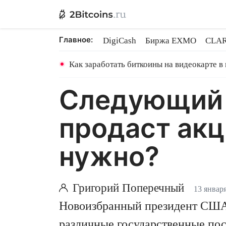
Главное:
DigiCash
Биржа EXMO
CLAR
Шары в майнинге
BitMEX закр
Как заработать биткоины на видеокарте в
Следующий 
продаст акц
нужно?
Григорий Поперечный
13 января
Новоизбранный президент США
различные государственные по