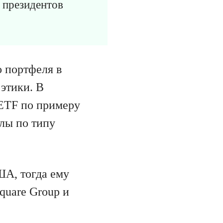
 президентов
 портфеля в
 этики. В
ETF по примеру
лы по типу
ША, тогда ему
quare Group и