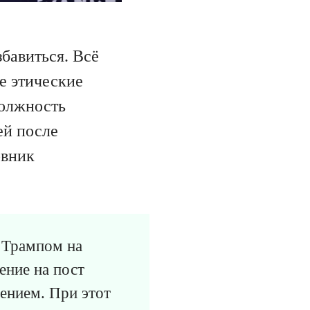
бавиться. Всё
е этические
должность
ей после
овник
ы Трампом на
ение на пост
дением. При этот