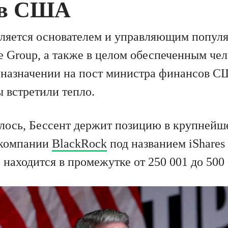
ов США
вляется основателем и управляющим популя
e Group, а также в целом обеспеченным че
 назначении на пост министра финансов С
 встретили тепло.
алось, Бессент держит позицию в крупнейш
 компании
BlackRock
под названием iShares 
р находится в промежутке от 250 001 до 500