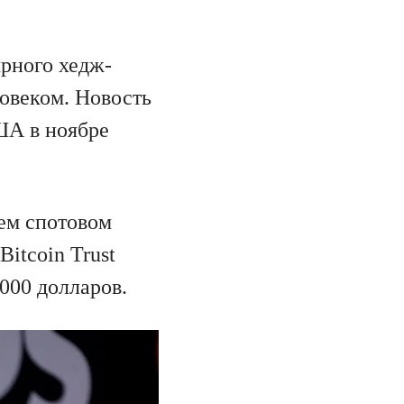
рного хедж-
ловеком. Новость
ША в ноябре
ем спотовом
Bitcoin Trust
 000 долларов.