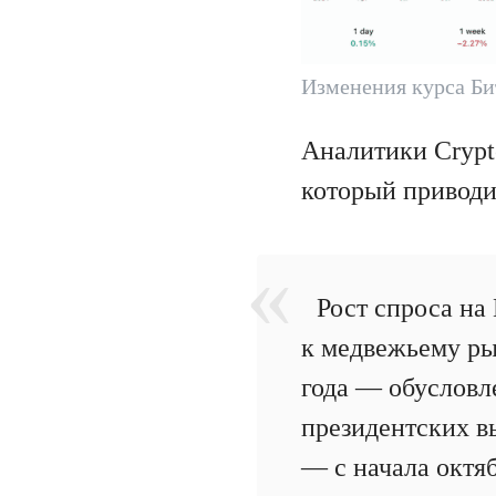
Изменения курса Би
Аналитики Crypt
который привод
Рост спроса на 
к медвежьему ры
года — обусловл
президентских в
— с начала октя