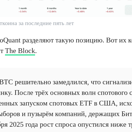
ткоина за последние пять лет
oQuant разделяют такую позицию. Вот их 
ит
The Block
.
BTC решительно замедлился, что сигнализи
нку. После трёх основных волн спотового с
енных запуском спотовых ETF в США, исх
ыборов и пузырём компаний, держащих Битк
бря 2025 года рост спроса опустился ниже 