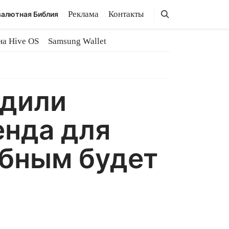
Поиск
Поиск
Реклама
Контакты
алютная Библия
на Hive OS
Samsung Wallet
рдили
енда для
абным будет