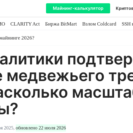
Майнинг-калькулятор
Криптов
MO
CLARITY Act
Биржа BitMart
Взлом Coldcard
SSH 
инге
 майнинге 2026?
налитики подтве
е медвежьего тр
Насколько масшт
ты?
я 2025,
обновлено 22 июля 2026