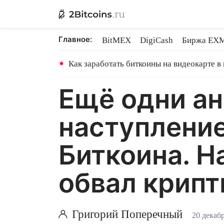
Главное:
BitMEX
DigiCash
Биржа EX
Ethereum на PoS
Shares в майн
Как заработать биткоины на видеокарте в
Ещё одни а
наступлени
Биткоина. 
обвал крип
Григорий Поперечный
20 декабр