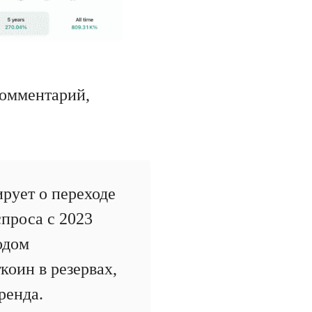
комментарий,
рует о переходе
проса с 2023
одом
оин в резервах,
тренда.