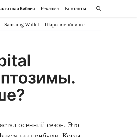
Поиск
Поиск
Реклама
Контакты
алютная Библия
Samsung Wallet
Шары в майнинге
ital
иптозимы.
ше?
настал осенний сезон. Это
 фиксации прибыли. Когда