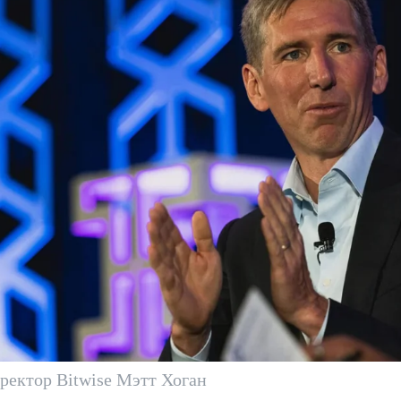
ектор Bitwise Мэтт Хоган