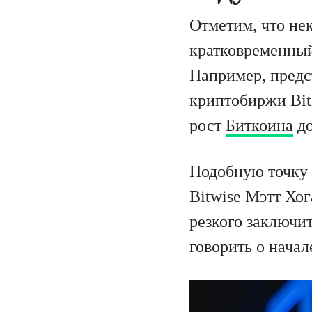
Отметим, что не
кратковременный
Например, предс
криптобиржи Bit
рост
Биткоина
до
Подобную точку
Bitwise Мэтт Хог
резкого заключит
говорить о нача