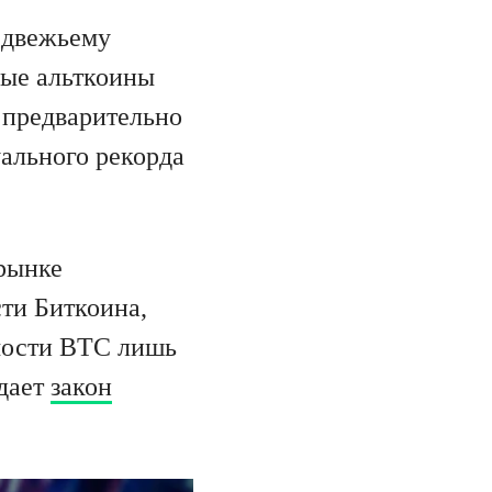
едвежьему
ные альткоины
 предварительно
уального рекорда
 рынке
ти Биткоина,
имости BTC лишь
ждает
закон