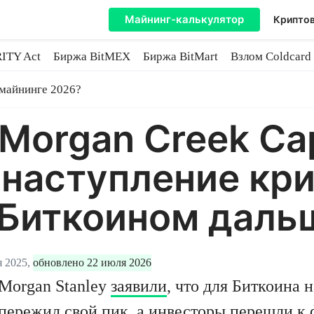
Майнинг-калькулятор
Криптов
ITY Act
Биржа BitMEX
Биржа BitMart
Взлом Coldcard
coin
 майнинге 2026?
Morgan Creek Cap
 наступление кр
 Биткоином даль
я 2025,
обновлено 22 июля 2026
Morgan Stanley
заявили
, что для Биткоина 
 пережил свой пик, а инвесторы перешли к