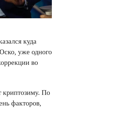
казался куда
Юско, уже одного
коррекции во
т криптозиму. По
ень факторов,