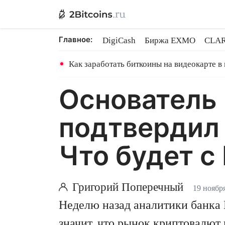
Главное:
DigiCash
Биржа EXMO
CLAR
Ethereum на PoS
Кредит на Bit
Как заработать биткоины на видеокарте в
Основатель 
подтвердил
Что будет с
Григорий Поперечный
19 ноябр
Неделю назад аналитики банка 
значит, что рынок криптовалют