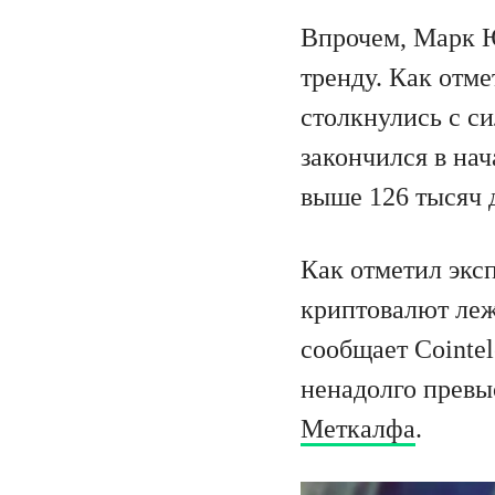
Впрочем, Марк Ю
тренду. Как отм
столкнулись с с
закончился в нач
выше 126 тысяч 
Как отметил экс
криптовалют леж
сообщает Cointe
ненадолго превыс
Меткалфа
.