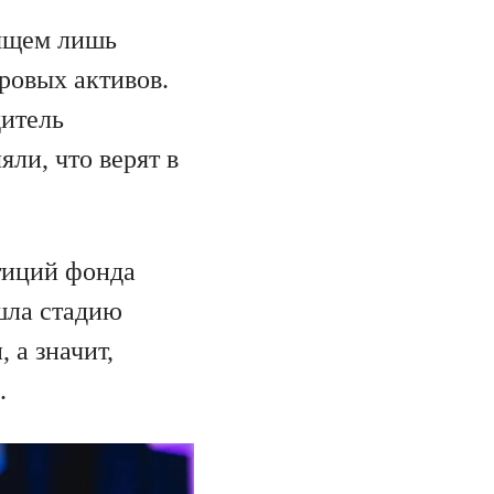
дящем лишь
ровых активов.
дитель
ли, что верят в
.
тиций фонда
ошла стадию
 а значит,
.