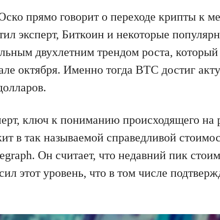
ско прямо говорит о переходе крипты к м
етил эксперт, Биткоин и некоторые популяр
ильным двухлетним трендом роста, который
але октября. Именно тогда BTC достиг акт
долларов.
перт, ключ к пониманию происходящего на
ит в так называемой справедливой стоимос
legraph. Он считает, что недавний пик сто
ил этот уровень, что в том числе подтвер