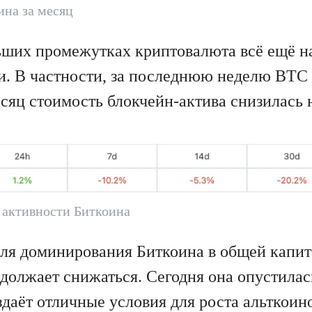
ина за месяц
ьших промежутках криптовалюта всё ещё н
и. В частности, за последнюю неделю BTC 
есяц стоимость блокчейн-актива снизилась н
 активности Биткоина
оля доминирования Биткоина в общей капи
должает снижаться. Сегодня она опустилась
здаёт отличные условия для роста альткоин