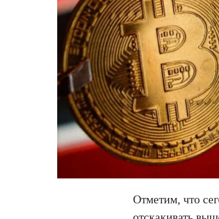
Отметим, что се
отскакивать выш