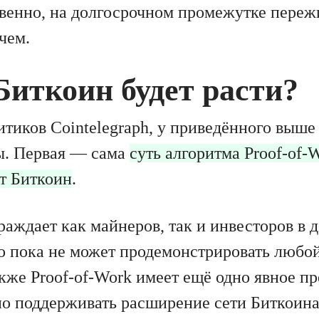
твенно, на долгосрочном промежутке переж
чем.
Биткоин будет расти?
тиков Cointelegraph, у приведённого выше
ы. Первая — сама
суть алгоритма Proof-of-
ет Биткоин
.
раждает как майнеров, так и инвесторов в 
го пока не может продемонстрировать любой
кже Proof-of-Work имеет ещё одно явное п
о поддерживать расширение сети Биткоина,