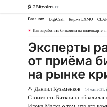
Главное:
DigiCash
Биржа EXMO
CLAR
Ethereum на PoS
Кредит на Bit
Как заработать биткоины на видеокарте в
Эксперты ра
от приёма б
на рынке кр
Даниил Кузьменков
14 мая 2021,
Стоимость Биткоина обвалилас
Илона Маска о том, что его ко