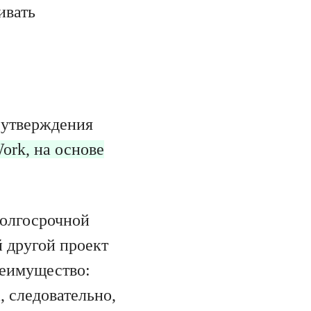
ивать
 утверждения
Work, на основе
долгосрочной
 другой проект
реимущество:
 следовательно,