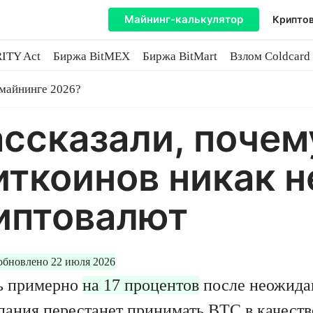
Майнинг-калькулятор
Криптов
ITY Act
Биржа BitMEX
Биржа BitMart
Взлом Coldcard
coin
 майнинге 2026?
ссказали, почему
иткоинов никак н
иптовалют
обновлено 22 июля 2026
ь примерно
на 17 процентов
после неожидан
мпания перестанет принимать
BTC
в качеств