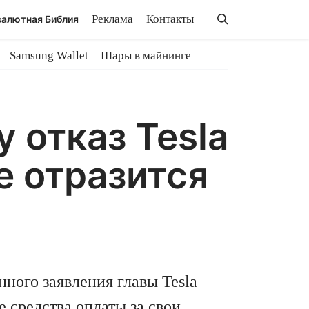
Поиск
Поиск
Реклама
Контакты
алютная Библия
Samsung Wallet
Шары в майнинге
 отказ Tesla
е отразится
ного заявления главы Tesla
е средства оплаты за свои