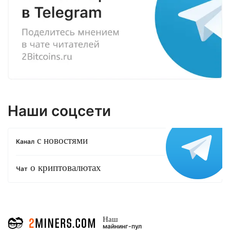
Наши соцсети
с новостями
Канал
о криптовалютах
Чат
Наш
майнинг-пул