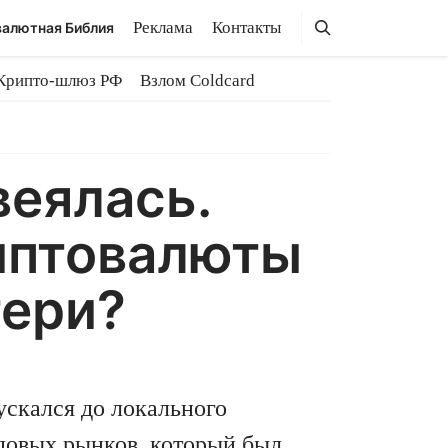
Поиск
Поиск
Реклама
Контакты
алютная Библия
Крипто-шлюз РФ
Взлом Coldcard
веялась.
риптовалюты
тери?
скался до локального
довых рынков, который был