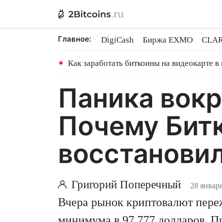
Главное:
DigiCash
Биржа EXMO
CLAR
Шары в майнинге
BitMEX закр
Как заработать биткоины на видеокарте в
Паника вокр
Почему Битк
восстанови
Григорий Поперечный
28 января
Вчера рынок криптовалют пере
минимума в 97 777 долларов. П