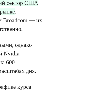
кий сектор США
 рынке
.
 и Broadcom — их
тственно.
ными, однако
й Nvidia
на 600
масштабах дня.
рафике курса