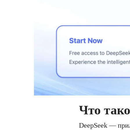
Что тако
DeepSeek — прил