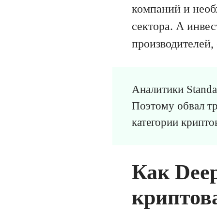
компаний и необ
сектора. А инве
производителей,
Аналитики Standa
Поэтому обвал т
категории крипто
Как Dee
криптов