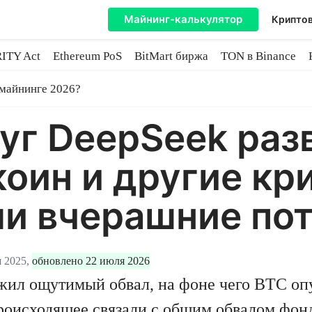
Майнинг-калькулятор
Криптов
ITY Act
Ethereum PoS
BitMart биржа
TON в Binance
ытие
 майнинге 2026?
уг DeepSeek раз
оин и другие к
ли вчерашние по
 2025,
обновлено 22 июля 2026
жил ощутимый обвал, на фоне чего BTC опу
роисходящее связали с общим обвалом фон