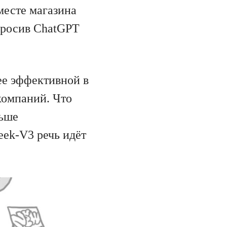
месте магазина
тбросив ChatGPT
ее эффективной в
компаний. Что
ньше
ek-V3 речь идёт