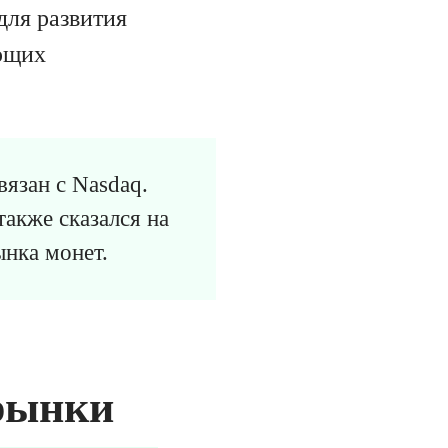
для развития
ующих
язан с Nasdaq.
акже сказался на
ынка монет.
рынки