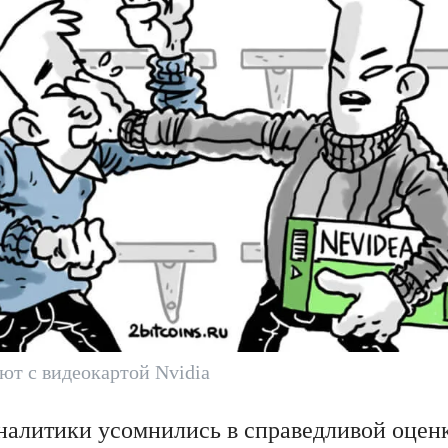
т с видеокартой Nvidia
налитики усомнились в справедливой оцен