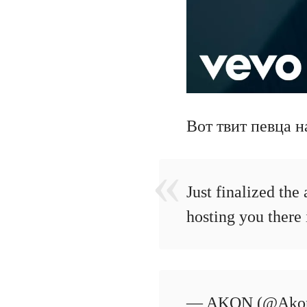
Вот твит певца н
Just finalized th
hosting you there 
— AKON (@Ako