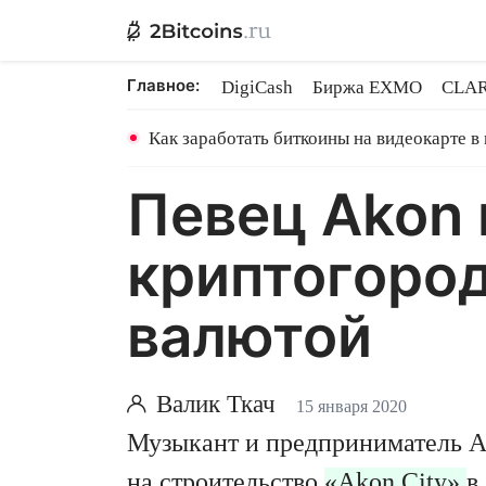
Главное:
DigiCash
Биржа EXMO
CLAR
Ethereum на PoS
Кредит на Bit
Как заработать биткоины на видеокарте в
Певец Akon 
криптогород
валютой
Валик Ткач
15 января 2020
Музыкант и предприниматель Ak
на строительство
«Akon City»
в