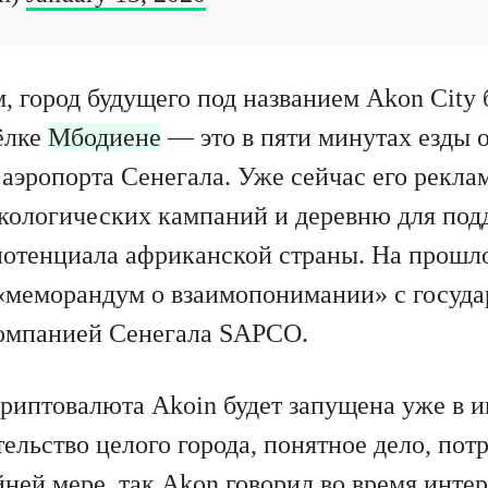
 город будущего под названием Akon City 
ёлке
Мбодиене
— это в пяти минутах езды о
аэропорта Сенегала. Уже сейчас его рекла
кологических кампаний и деревню для по
потенциала африканской страны. На прошл
«меморандум о взаимопонимании» с госуда
компанией Сенегала SAPCO.
риптовалюта Akoin будет запущена уже в ию
ельство целого города, понятное дело, пот
йней мере, так Akon говорил во время инте