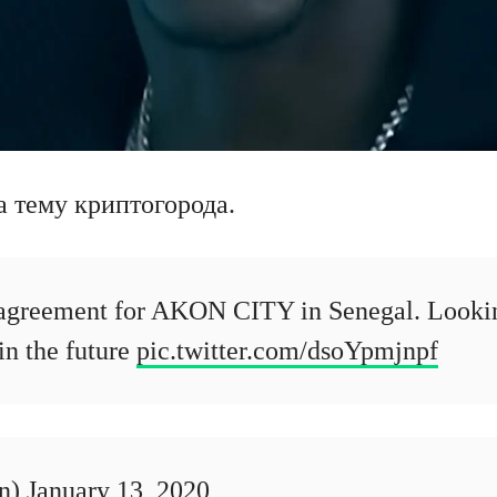
а тему криптогорода.
e agreement for AKON CITY in Senegal. Looki
in the future
pic.twitter.com/dsoYpmjnpf
n)
January 13, 2020