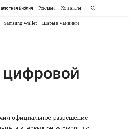
Поиск
Поиск
Реклама
Контакты
алютная Библия
Samsung Wallet
Шары в майнинге
й
й цифровой
учил официальное разрешение
ние, а впервые он заговорил о