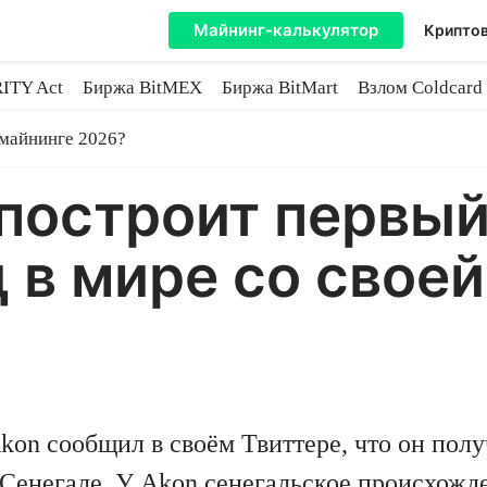
Майнинг-калькулятор
Криптов
ITY Act
Биржа BitMEX
Биржа BitMart
Взлом Coldcard
coin
 майнинге 2026?
построит первы
 в мире со свое
on сообщил в своём Твиттере, что он пол
 Сенегале. У Akon сенегальское происхожде