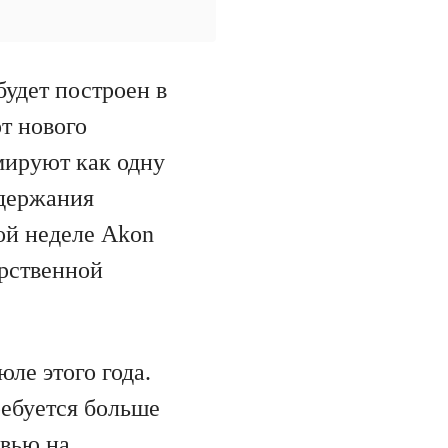
будет построен в
т нового
мируют как одну
ддержания
ой неделе Akon
рственной
ле этого года.
ребуется больше
рвью на