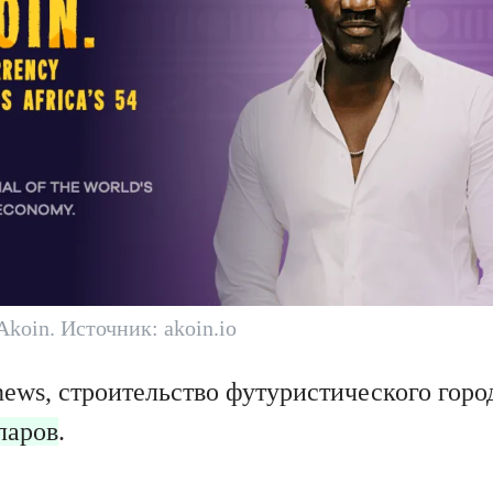
koin. Источник: akoin.io
ews, строительство футуристического город
ларов
.