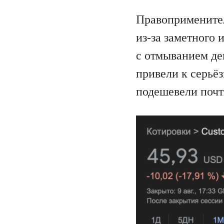
Правоприменител
из-за заметного
с отмыванием де
привели к серьё
подешевели почт