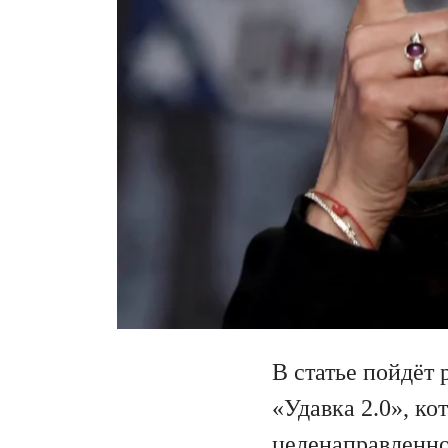
В статье пойдёт 
«Удавка 2.0», к
целенаправленно