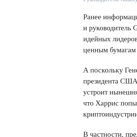
Ранее информаци
и руководитель G
идейных лидеров
ценным бумагам 
А поскольку Ген
президента США 
устроит нынешня
что Харрис попы
криптоиндустрии,
В частности, пр