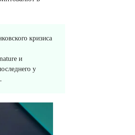
нковского кризиса
ature и
последнего у
.