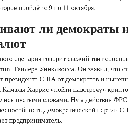
оторое пройдёт с 9 по 11 октября.
ивают ли демократы 
алют
ного сценария говорит свежий твит соосно
ini Тайлера Уинклвосса. Он заявил, что ст
ст президента США от демократов и нынешн
 Камалы Харрис «пойти навстречу» крипто
ались пустыми словами. Ну а действия ФР
 неспособность Демократической партии С
ает предприниматель.