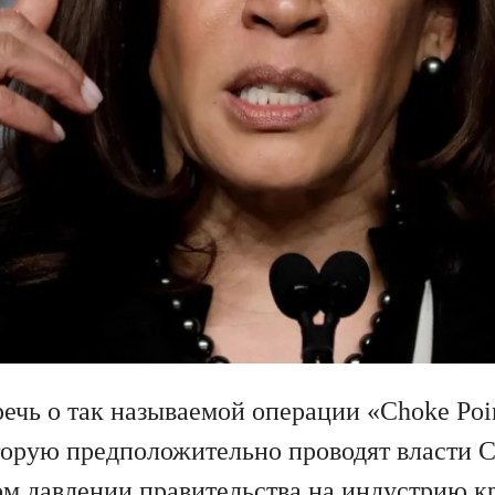
речь о так называемой операции «Choke Poi
оторую предположительно проводят власти 
м давлении правительства на индустрию к