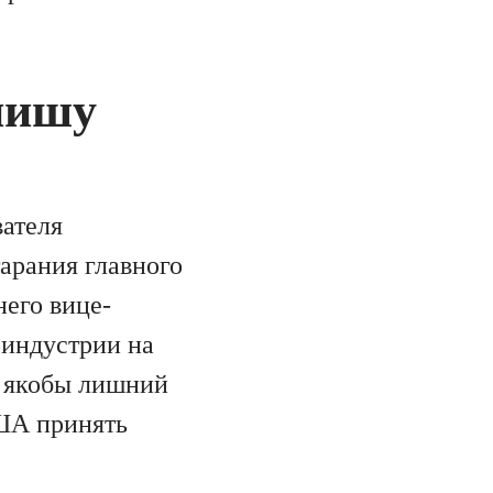
нишу
вателя
арания главного
его вице-
индустрии на
С якобы лишний
ША принять