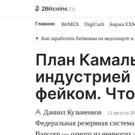
Главное:
BitMEX
DigiCash
Биржа EX
Ethereum на PoS
Shares в майн
Как заработать биткоины на видеокарте в
План Камал
индустрией 
фейком. Что
Даниил Кузьменков
12 августа 2
Федеральная резервная систем
Bancorp — одного из немногих 