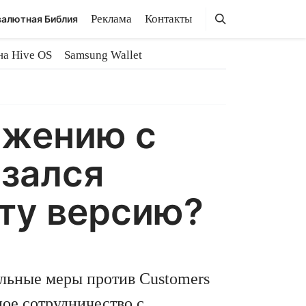
Поиск
Поиск
Реклама
Контакты
алютная Библия
на Hive OS
Samsung Wallet
ижению с
азался
ту версию?
льные меры против Customers
ое сотрудничество с