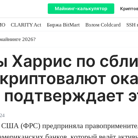
Майнинг-калькулятор
Криптов
MO
CLARITY Act
Биржа BitMart
Взлом Coldcard
SSH 
инге
 майнинге 2026?
ы Харрис по сбл
криптовалют ок
 подтверждает э
024
а США (ФРС) предприняла правопримените
американских банков, который ведёт активн