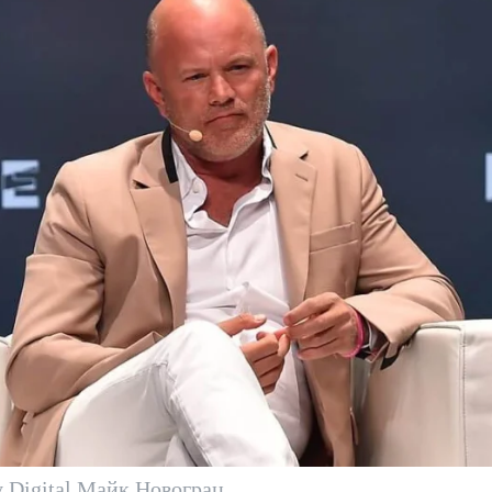
y Digital Майк Новограц