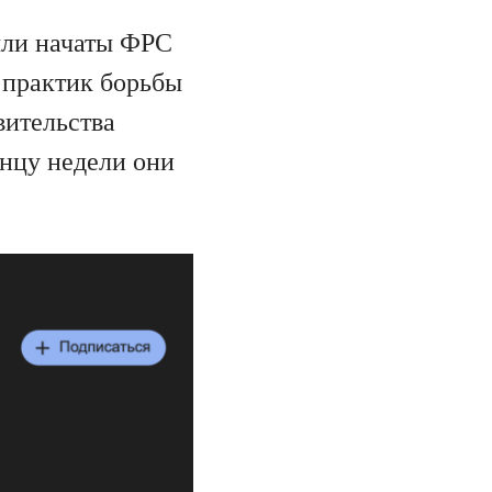
ыли начаты ФРС
 практик борьбы
вительства
онцу недели они