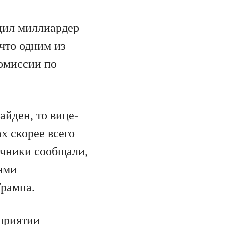
дил миллиардер
 что одним из
омиссии по
йден, то вице-
х скорее всего
очники сообщали,
ями
Трампа.
оприятии