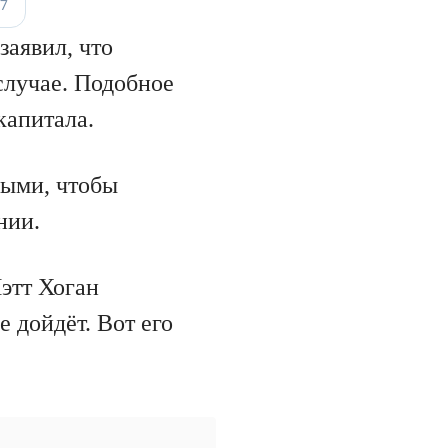
заявил, что
случае. Подобное
капитала.
ными, чтобы
нии.
этт Хоган
е дойдёт. Вот его