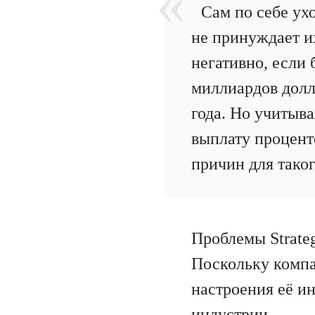
Сам по себе ухо
не принуждает и
негативно, если 
миллиардов долл
года. Но учитыва
выплату проценто
причин для тако
Проблемы Strate
Поскольку компа
настроения её ин
индустрии.