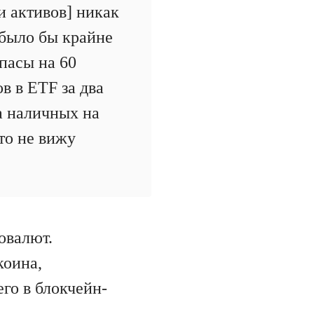
 активов] никак
 было бы крайне
апасы на 60
в в ETF за два
 а наличных на
то не вижу
овалют.
коина,
го в блокчейн-