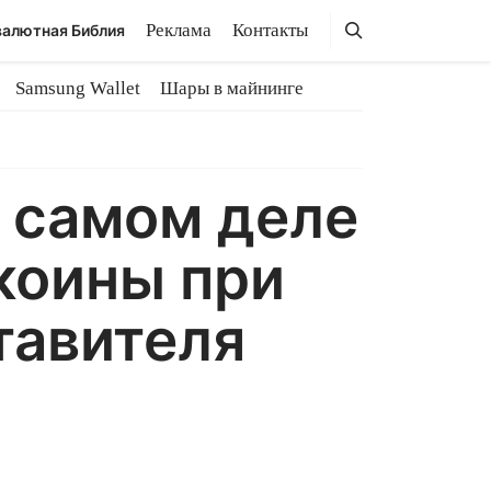
Поиск
Поиск
Реклама
Контакты
алютная Библия
Samsung Wallet
Шары в майнинге
а самом деле
ткоины при
тавителя