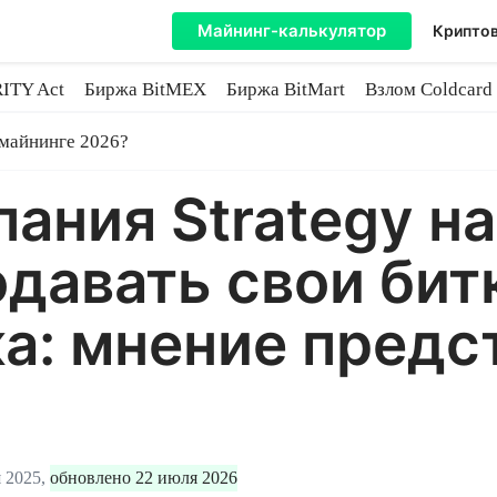
Майнинг-калькулятор
Криптов
ITY Act
Биржа BitMEX
Биржа BitMart
Взлом Coldcard
coin
 майнинге 2026?
ания Strategy н
одавать свои би
а: мнение предс
 2025,
обновлено 22 июля 2026