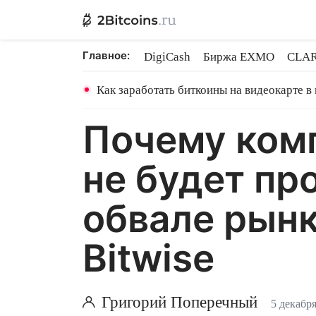
Главное:
DigiCash
Биржа EXMO
CLAR
Ethereum на PoS
Кредит на Bit
Как заработать биткоины на видеокарте в
Почему комп
не будет пр
обвале рынк
Bitwise
Григорий Поперечный
5 декабря