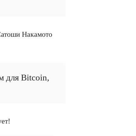
 Сатоши Накамото
м для Bitcoin,
ует!