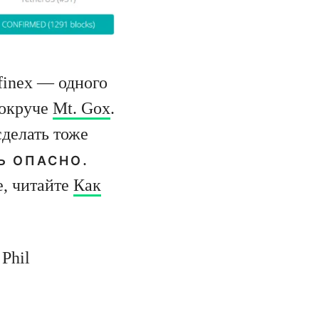
finex — одного
покруче
Mt. Gox
.
сделать тоже
.
НЬ ОПАСНО
е, читайте
Как
Phil