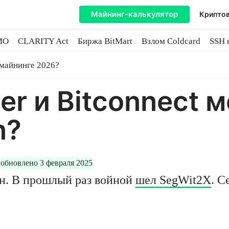
Майнинг-калькулятор
Криптов
MO
CLARITY Act
Биржа BitMart
Взлом Coldcard
SSH 
инге
 майнинге 2026?
er и Bitconnect 
n?
обновлено 3 февраля 2025
н. В прошлый раз войной
шел SegWit2X
. С