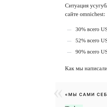
Ситуация усугуб
сайте omnichest:
30% всего U
52% всего U
90% всего U
Как мы написал
«МЫ САМИ СЕБ