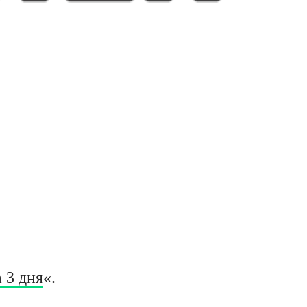
а 3 дня
«.