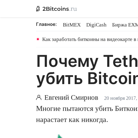
Главное:
BitMEX
DigiCash
Биржа EX
Ethereum на PoS
Shares в майн
Как заработать биткоины на видеокарте в
Почему Teth
убить Bitcoi
Евгений Смирнов
20 ноября 2017,
Многие пытаются убить Биткои
нарастает как никогда.