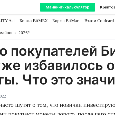
Майнинг-калькулятор
Криптов
ITY Act
Биржа BitMEX
Биржа BitMart
Взлом Coldcard
coin
 майнинге 2026?
 покупателей Би
уже избавилось о
ы. Что это значи
2022
асто шутят о том, что новички инвестиру
они покупают монеты дорого, после чего сп