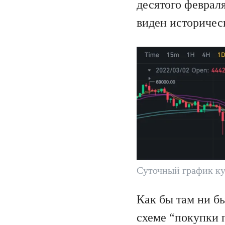
десятого феврал
виден историчес
Суточный график ку
Как бы там ни б
схеме “покупки 