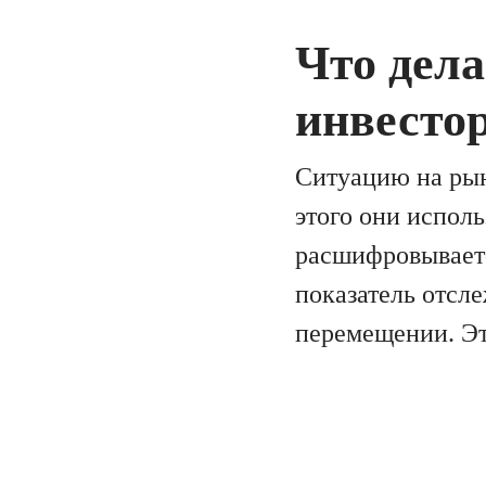
Что дел
инвесто
Ситуацию на рын
этого они испол
расшифровываетс
показатель отсл
перемещении. Эт