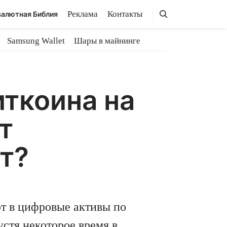
Поиск
Поиск
Реклама
Контакты
алютная Библия
Samsung Wallet
Шары в майнинге
ткоина на
т
т?
ют в цифровые активы по
устя некоторое время в