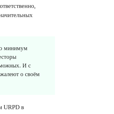
ответственно,
значительных
его минимум
весторы
зможных. И с
ожалеют о своём
ем URPD в