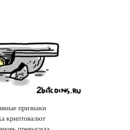
 явные признаки
ка криптовалют
 вновь превысила