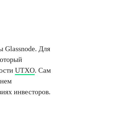
 Glassnode. Для
который
мости
UTXO
. Сам
днем
виях инвесторов.