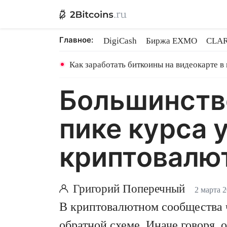
Главное:
DigiCash
Биржа EXMO
CLAR
Ethereum на PoS
Кредит на Bit
Как заработать биткоины на видеокарте в
Большинство
пике курса 
криптовалют
Григорий Поперечный
2 марта 
В криптовалютном сообщества ч
обратной схеме. Иначе говоря, 