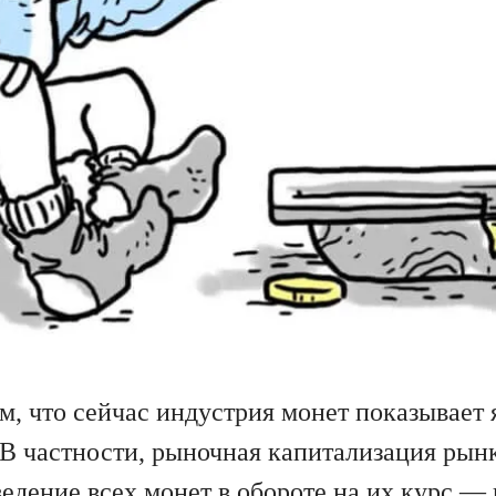
м, что сейчас индустрия монет показывает
 В частности, рыночная капитализация рын
ведение всех монет в обороте на их курс —