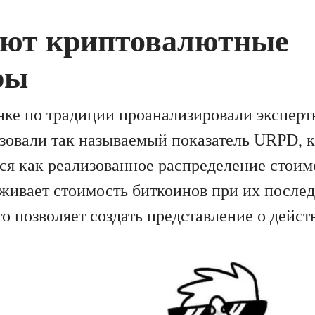
ают криптовалютные
ры
ке по традиции проанализировали эксперты
ьзовали так называемый показатель URPD, 
я как реализованное распределение стои
еживает стоимость биткоинов при их после
о позволяет создать представление о дейст