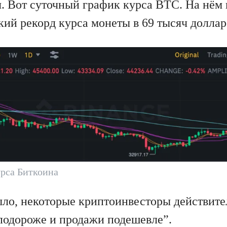
я. Вот суточный график курса BTC. На нём 
кий рекорд курса монеты в 69 тысяч доллар
рса Биткоина
ыло, некоторые криптоинвесторы действит
подороже и продажи подешевле”.