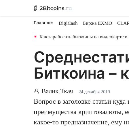
Главное:
DigiCash
Биржа EXMO
CLAR
Binance TON GRAM
Shares в 
Как заработать биткоины на видеокарте в
Среднестат
Биткоина – к
Валик Ткач
24 декабря 2019
Вопрос в заголовке статьи куда
преимущества криптовалюты, её
какое-то предназначение, ему н