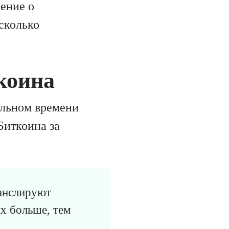
ление о
есколько
коина
альном времени
Биткоина за
ранслируют
х больше, тем