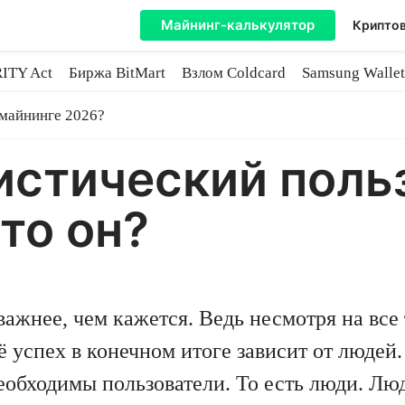
Майнинг-калькулятор
Криптов
ITY Act
Биржа BitMart
Взлом Coldcard
Samsung Wallet
майнинге
 майнинге 2026?
истический поль
то он?
 важнее, чем кажется. Ведь несмотря на вс
 успех в конечном итоге зависит от людей
еобходимы пользователи. То есть люди. Люд