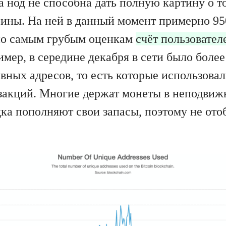
а нод не способна дать полную картину о т
оины. На ней в данный момент примерно 950
по самым грубым оценкам
счёт пользовател
имер, в середине декабря в сети было боле
вных адресов, то есть которые использовал
закций. Многие держат монеты в неподвиж
дка пополняют свои запасы, поэтому не от