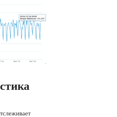
истика
отслеживает