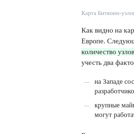
Карта Биткоин-узлов
Как видно на ка
Европе. Следующ
количество узло
учесть два факто
на Западе со
разработчико
крупные майн
могут работа