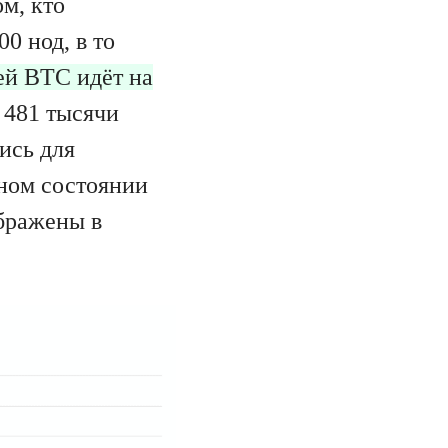
ом, кто
0 нод, в то
ей BTC идёт на
е 481 тысячи
ись для
ном состоянии
ображены в