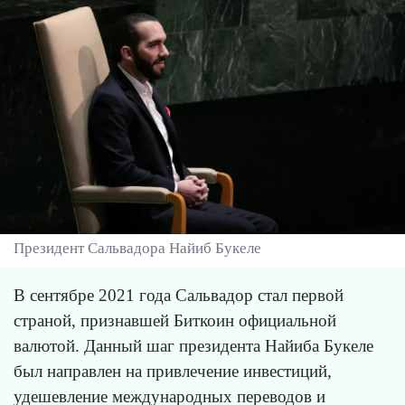
Президент Сальвадора Найиб Букеле
В сентябре 2021 года Сальвадор стал первой
страной, признавшей Биткоин официальной
валютой. Данный шаг президента Найиба Букеле
был направлен на привлечение инвестиций,
удешевление международных переводов и