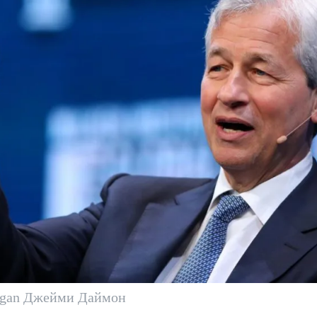
rgan Джейми Даймон