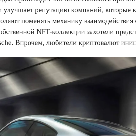
 улучшает репутацию компаний, которые к
оляют поменять механику взаимодействия 
 собственной NFT-коллекции захотели предс
sche. Впрочем, любители криптовалют иниц