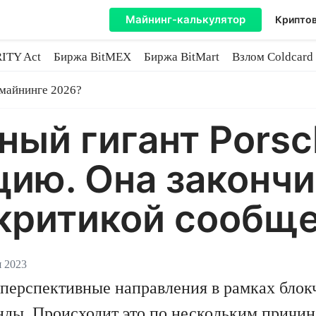
Майнинг-калькулятор
Криптов
ITY Act
Биржа BitMEX
Биржа BitMart
Взлом Coldcard
coin
 майнинге 2026?
ый гигант Porsc
ию. Она законч
 критикой сообщ
я 2023
ерспективные направления в рамках блокч
ды. Происходит это по нескольким причина