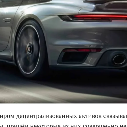
миром децентрализованных активов связыв
ы, причём некоторые из них совершенно н