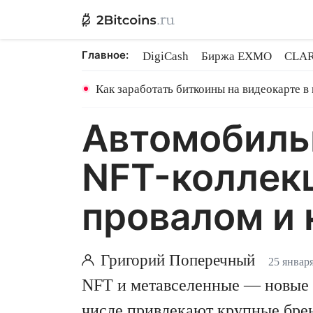
Главное:
DigiCash
Биржа EXMO
CLAR
Ethereum на PoS
Кредит на Bit
Как заработать биткоины на видеокарте в
Автомобильн
NFT-коллекц
провалом и
Григорий Поперечный
25 январ
NFT и метавселенные — новые п
числе привлекают крупные брен