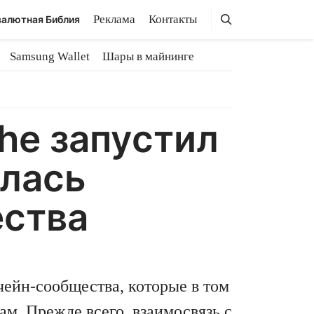
Поиск
Поиск
Реклама
Контакты
алютная Библия
Samsung Wallet
Шары в майнинге
he запустил
илась
ества
ейн-сообщества, которые в том
м. Прежде всего, взаимосвязь с