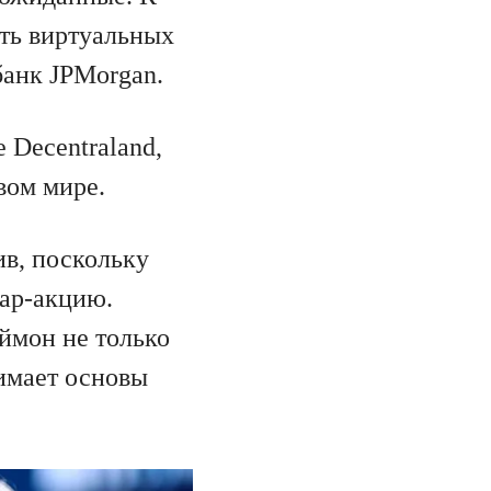
сть виртуальных
банк JPMorgan.
 Decentraland,
вом мире.
ив, поскольку
иар-акцию.
ймон не только
имает основы