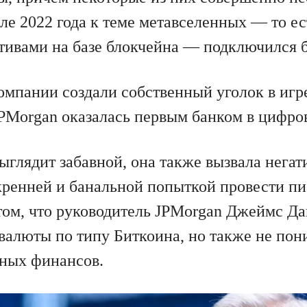
але 2022 года к теме метавселенных — то е
ктивами на базе блокчейна — подключился 
омпании создали собственный уголок в игре
JPMorgan оказалась первым банком в цифро
выглядит забавной, она также вызвала негат
кренней и банальной попыткой провести п
том, что руководитель JPMorgan Джеймс Да
валюты по типу Биткоина, но также не пон
ных финансов.