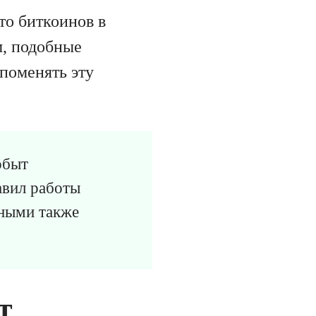
что биткоинов в
м, подобные
поменять эту
обыт
авил работы
нными также
т