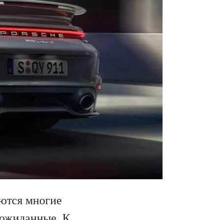
аются многие
еожиданные. К