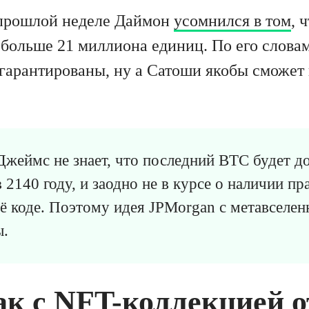
 прошлой неделе Даймон
усомнился в том
, 
е больше 21 миллиона единиц. По его слова
 гарантированы, ну а Сатоши якобы сможет 
Джеймс не знает, что последний BTC будет д
 2140 году, и заодно не в курсе о наличии пр
ё коде. Поэтому идея JPMorgan с метавселе
ы.
ак с NFT-коллекцией о