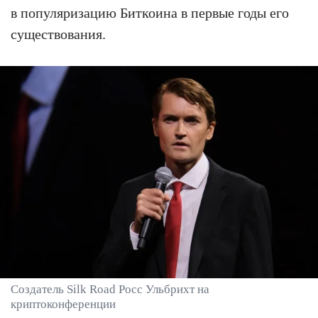
в популяризацию Биткоина в первые годы его
существования.
Создатель Silk Road Росс Ульбрихт на
криптоконференции