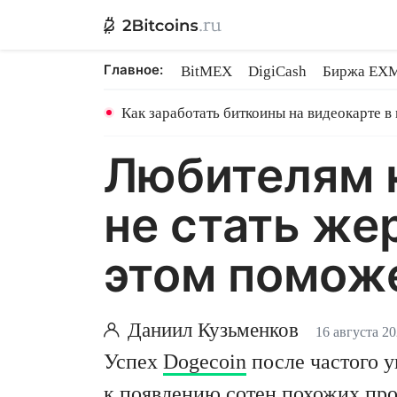
Главное:
BitMEX
DigiCash
Биржа EX
Ethereum на PoS
Shares в майн
Как заработать биткоины на видеокарте в
Любителям 
не стать же
этом помож
Даниил Кузьменков
16 августа 20
Успех
Dogecoin
после частого 
к появлению сотен похожих про