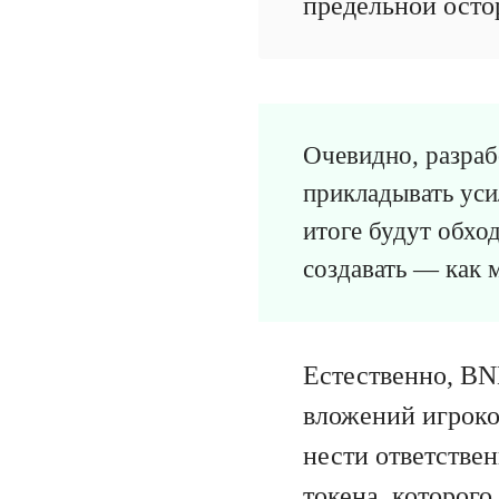
предельной ост
Очевидно, разраб
прикладывать уси
итоге будут обхо
создавать — как 
Естественно, BN
вложений игроко
нести ответствен
токена, которого