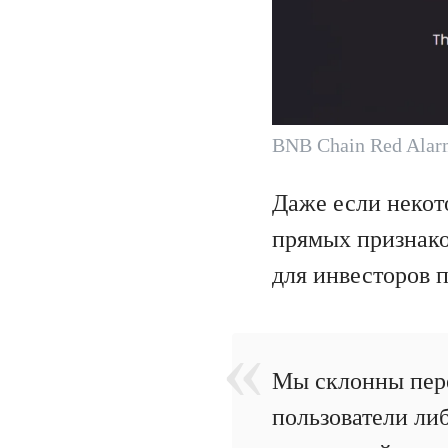
BNB Chain Red Ala
Даже если некот
прямых признако
для инвесторов 
Мы склонны пере
пользователи либ