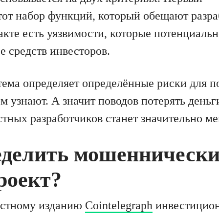
 тот набор функций, который обещают разр
акте есть уязвимости, которые потенциальн
е средств инвесторов.
тема определяет определённые риски для п
м узнают. А значит поводов потерять деньги
стных разработчиков станет значительно м
еделить мошенническ
роект?
остному изданию
Cointelegraph
инвестицион