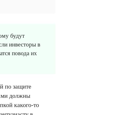
ому будут
если инвесторы в
атся повода их
й по защите
сами должны
упкой какого-то
оэнтузиасту в