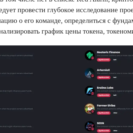
едует провести глубокое исследование прое
ацию о его команде, определиться с фунд
нализировать график цены токена, токеноми