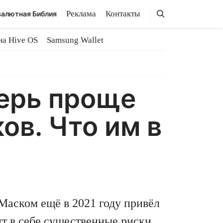
Поиск
Поиск
Реклама
Контакты
алютная Библия
на Hive OS
Samsung Wallet
ерь проще
ов. Что им в
аском ещё в 2021 году привёл
ут в себе существенные риски