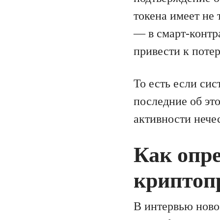
токена имеет не
— в смарт-контр
привести к потер
То есть если сис
последние об это
активности нече
Как опр
криптоп
В интервью нов