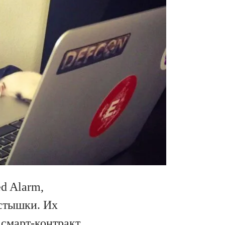
d Alarm,
устышки. Их
 смарт-контракт