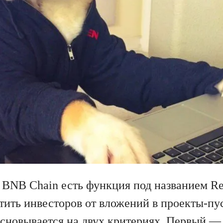
в BNB Chain есть функция под названием Re
тить инвесторов от вложений в проекты-п
сновывается на двух критериях. Первый —