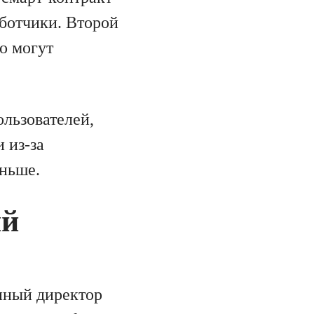
аботчики. Второй
о могут
ользователей,
 из-за
еньше.
ий
ный директор