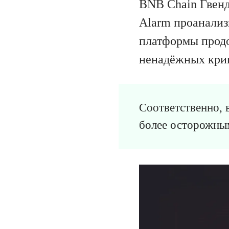
BNB Chain Гвенд
Alarm проанализ
платформы продо
ненадёжных кри
Соответственно, 
более осторожным