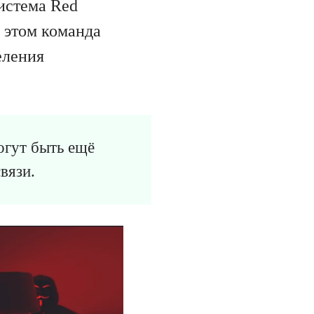
истема Red
 этом команда
еления
огут быть ещё
вязи.