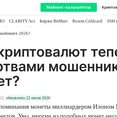
Майнинг-калькулятор
Криптов
MO
CLARITY Act
Биржа BitMart
Взлом Coldcard
SSH 
инге
 майнинге 2026?
криптовалют теп
ртвами мошенник
ет?
22,
обновлено 22 июля 2026
упоминания монеты миллиардером Илоном М
ектов. Увы, многие из подобных монет нес