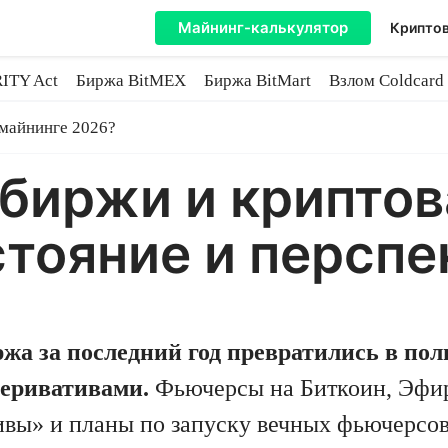
Майнинг-калькулятор
Криптов
ITY Act
Биржа BitMEX
Биржа BitMart
Взлом Coldcard
coin
 майнинге 2026?
 биржи и крипто
тояние и персп
жа за последний год превратились в по
еривативами.
Фьючерсы на Биткоин, Эфири
вы» и планы по запуску вечных фьючерсов