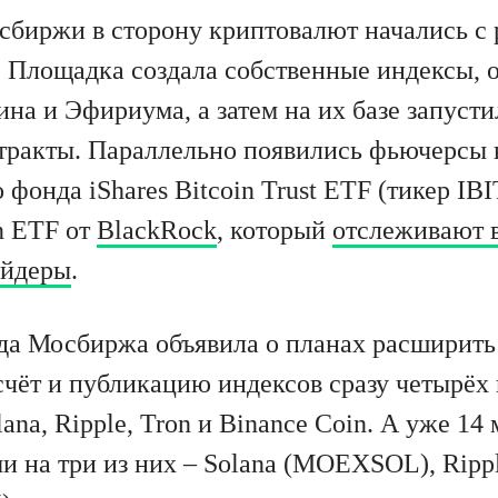
биржи в сторону криптовалют начались с 
 Площадка создала собственные индексы,
на и Эфириума, а затем на их базе запуст
ракты. Параллельно появились фьючерсы 
фонда iShares Bitcoin Trust ETF (тикер IBI
n ETF от
BlackRock
, который
отслеживают 
айдеры
.
ода Мосбиржа объявила о планах расширить 
счёт и публикацию индексов сразу четырёх
ana, Ripple, Tron и Binance Coin. А уже 14
и на три из них – Solana (MOEXSOL), Rip