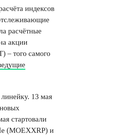
расчёта индексов
 отслеживающие
ила расчётные
на акции
T) – того самого
ведущие
линейку. 13 мая
 новых
 мая стартовали
ple (MOEXXRP) и