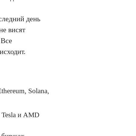
следний день
не висят
 Все
исходит.
thereum, Solana,
, Tesla и AMD
 биржах