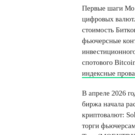
Первые шаги Мос
цифровых валют.
стоимость Биткои
фьючерсные конт
инвестиционного 
спотового Bitcoi
индексные пров
В апреле 2026 г
биржа начала ра
криптовалют: Sol
торги фьючерсам