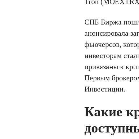
Tron (MOEXTRX
СПБ Биржа пошла
анонсировала за
фьючерсов, котор
инвесторам стал
привязаны к крип
Первым брокером
Инвестиции.
Какие к
доступны