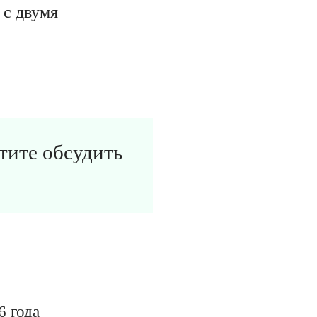
 с двумя
отите обсудить
6 года