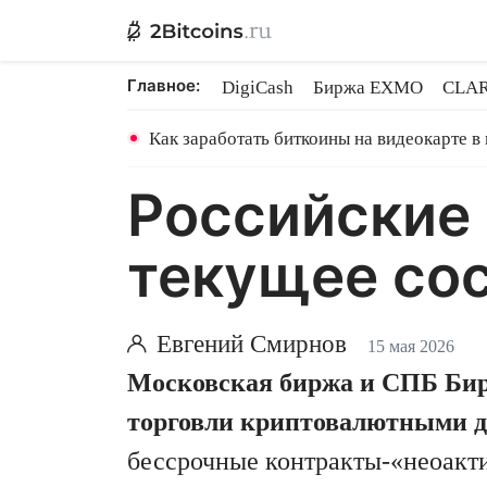
Главное:
DigiCash
Биржа EXMO
CLAR
Ethereum на PoS
Кредит на Bit
Как заработать биткоины на видеокарте в
Российские
текущее сос
Евгений Смирнов
15 мая 2026
Московская биржа и СПБ Бир
торговли криптовалютными д
бессрочные контракты-«неоакти