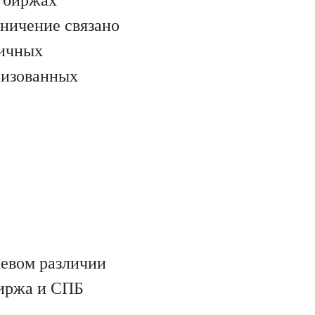
ничение связано
ничных
низованных
чевом различии
биржа и СПБ