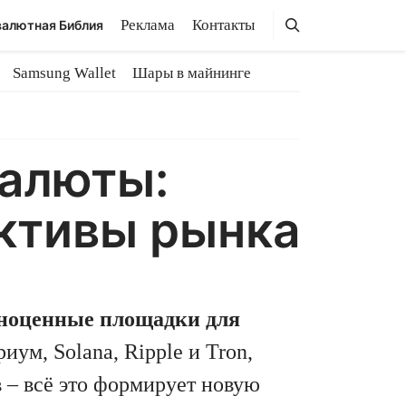
Поиск
Поиск
Реклама
Контакты
алютная Библия
Samsung Wallet
Шары в майнинге
валюты:
ективы рынка
лноценные площадки для
ум, Solana, Ripple и Tron,
 – всё это формирует новую