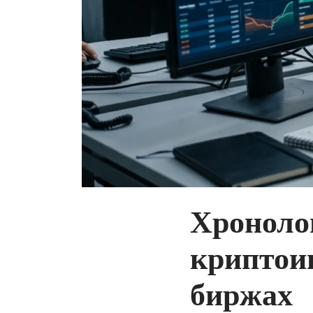
Хроноло
криптои
биржах