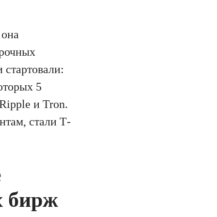
 она
срочных
и стартовали:
оторых 5
ipple и Tron.
там, стали Т-
е
х бирж