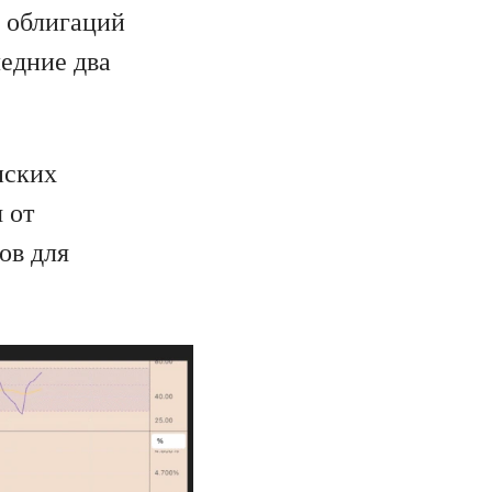
х облигаций
едние два
нских
 от
ов для