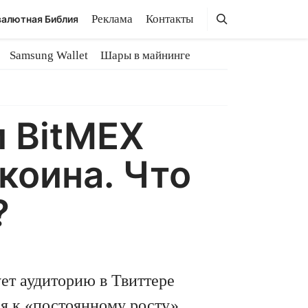
Поиск
Поиск
Реклама
Контакты
алютная Библия
Samsung Wallet
Шары в майнинге
 BitMEX
коина. Что
?
ет аудиторию в Твиттере
я к «постоянному росту»,