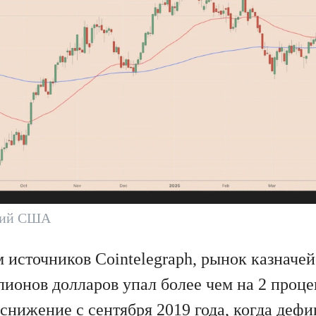
ций США
 источников Cointelegraph, рынок казнач
лионов долларов упал более чем на 2 проце
 снижение с сентября 2019 года, когда деф