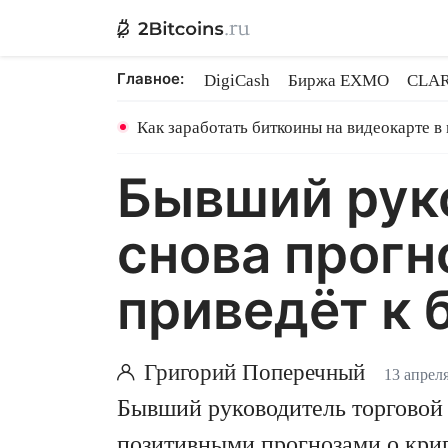
Главное:
DigiCash
Биржа EXMO
CLAR
Ethereum на PoS
Кредит на Bit
Как заработать биткоины на видеокарте в
Бывший рук
снова прогн
приведёт к 
Григорий Поперечный
13 апреля
Бывший руководитель торговой
позитивными прогнозами о крип