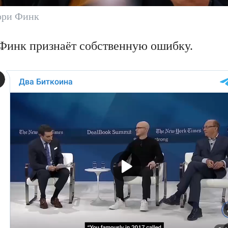
рри Финк
е Финк признаёт собственную ошибку.