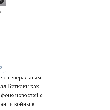
е с генеральным
вал Биткоин как
 фоне новостей о
чании войны в