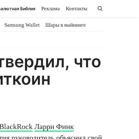
Поиск
Поиск
Реклама
Контакты
алютная Библия
Samsung Wallet
Шары в майнинге
твердил, что
иткоин
BlackRock
Ларри Финк
тия руководитель объяснил свой