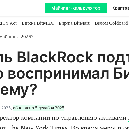
Майнинг-калькулятор
Криптов
ITY Act
Биржа BitMEX
Биржа BitMart
Взлом Coldcard
coin
 майнинге 2026?
ь BlackRock под
о воспринимал Б
чему?
 2025,
обновлено 5 декабря 2025
иректор компании по управлению активами
от The New York Times. Во время мероприя