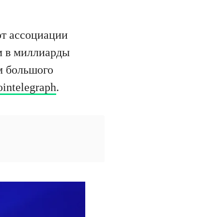
от ассоциации
м в миллиарды
м большого
intelegraph
.