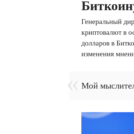
Биткоин
Генеральный дир
криптовалют в о
долларов в Битк
изменения мнени
Мой мыслител