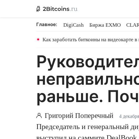
Главное:
DigiCash
Биржа EXMO
CLAR
Ethereum на PoS
Кредит на Bit
Как заработать биткоины на видеокарте в
Руководител
неправильн
раньше. По
Григорий Поперечный
4 декабря
Председатель и генеральный д
выступил на саммите DealBook 