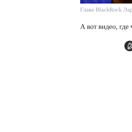
Глава BlackRock Ла
А вот видео, гд