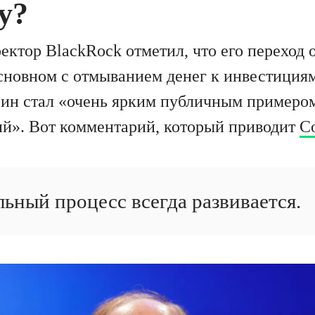
у?
ектор BlackRock отметил, что его переход 
сновном с отмыванием денег к инвестиция
оин стал «очень ярким публичным примеро
й». Вот комментарий, который приводит
Co
ьный процесс всегда развивается.