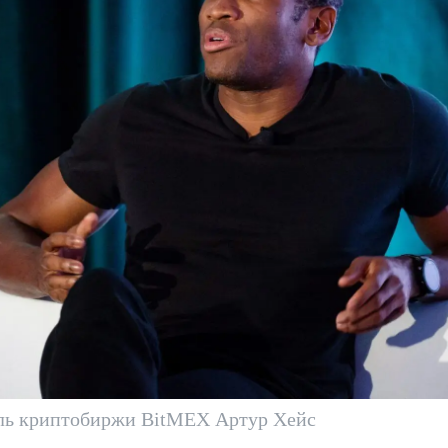
ль криптобиржи BitMEX Артур Хейс