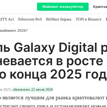
Майнинг-калькулятор
Криптов
ITY Act
Ethereum PoS
BitMart биржа
TON в Binance
ытие
 майнинге 2026?
 Galaxy Digital 
евается в росте
о конца 2025 го
я 2025,
обновлено 22 июля 2026
 является лучшим для рынка криптовалют 
стигает своего пика и устанавливает новые