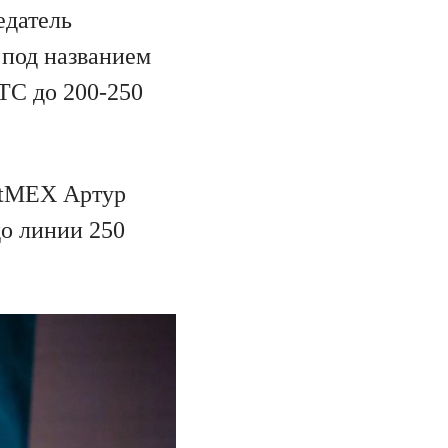
едатель
 под названием
BTC до 200-250
itMEX Артур
до линии 250