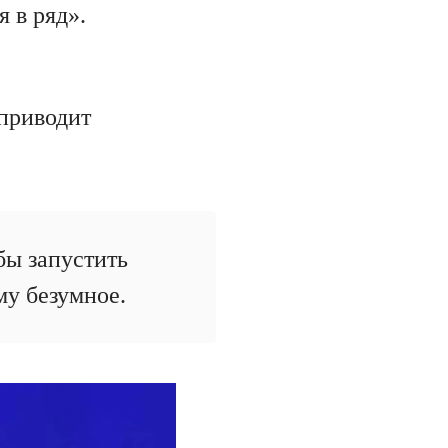
 в ряд».
 приводит
бы запустить
ему безумное.