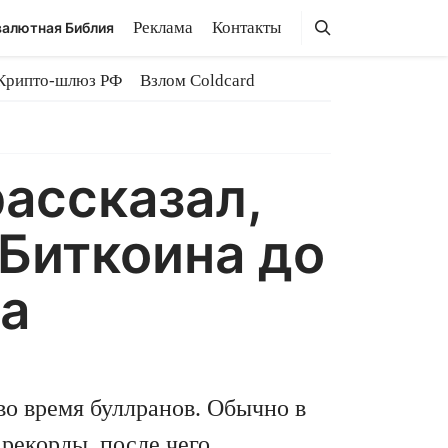
Поиск
Поиск
Реклама
Контакты
алютная Библия
Крипто-шлюз РФ
Взлом Coldcard
рассказал,
 Биткоина до
да
во время буллранов. Обычно в
 рекорды, после чего