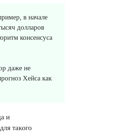
ример, в начале
тысяч долларов
лгоритм консенсуса
ор даже не
прогноз Хейса как
да и
для такого