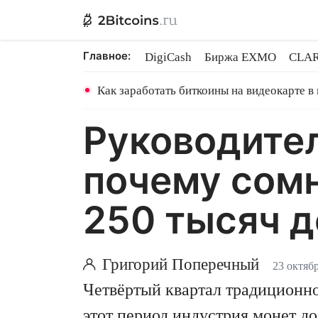
Главное:
DigiCash
Биржа EXMO
CLAR
Шары в майнинге
BitMEX закр
Как заработать биткоины на видеокарте в
Руководитель
почему сомн
250 тысяч д
Григорий Поперечный
23 октябр
Четвёртый квартал традиционно
этот период индустрия монет до